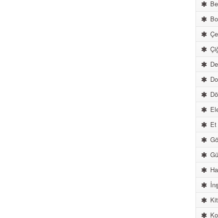
Be
Boy
Çel
Çiğ
Der
Do
Dön
Ele
Et 
Göz
Güz
Ha
İnş
Kit
Ko