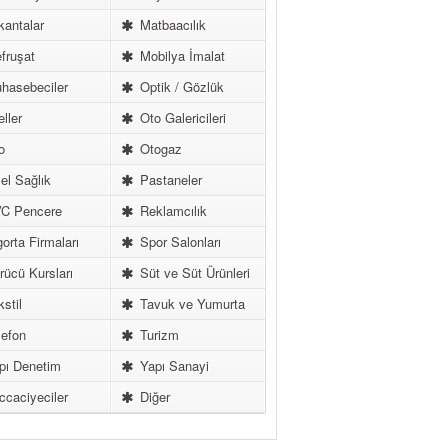
antalar
Matbaacılık
fruşat
Mobilya İmalat
hasebeciler
Optik / Gözlük
ller
Oto Galericileri
o
Otogaz
l Sağlık
Pastaneler
C Pencere
Reklamcılık
orta Firmaları
Spor Salonları
ücü Kursları
Süt ve Süt Ürünleri
stil
Tavuk ve Yumurta
efon
Turizm
pı Denetim
Yapı Sanayi
caciyeciler
Diğer