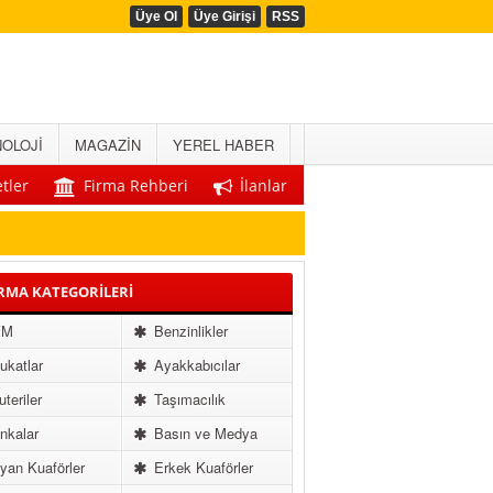
Üye Ol
Üye Girişi
RSS
OLOJİ
MAGAZİN
YEREL HABER
tler
Firma Rehberi
İlanlar
RMA KATEGORİLERİ
VM
Benzinlikler
katlar
Ayakkabıcılar
uteriler
Taşımacılık
nkalar
Basın ve Medya
an Kuaförler
Erkek Kuaförler