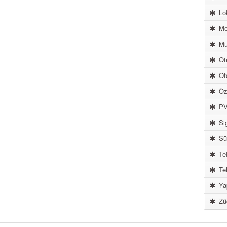
Lok
Me
Mu
Ote
Ot
Öze
PV
Sig
Sür
Tek
Tel
Ya
Züc