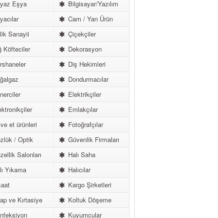
yaz Eşya
Bilgisayar/Yazılım
acılar
Cam / Yan Ürün
ik Sanayii
Çiçekçiler
 Köfteciler
Dekorasyon
shaneler
Diş Hekimleri
ğalgaz
Dondurmacılar
erciler
Elektrikçiler
ktronikçiler
Emlakçılar
ve et ürünleri
Fotoğrafçılar
lük / Optik
Güvenlik Firmaları
ellik Salonları
Halı Saha
lı Yıkama
Halıcılar
aat
Kargo Şirketleri
ap ve Kırtasiye
Koltuk Döşeme
nfeksiyon
Kuyumcular