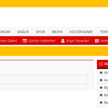
ONOMİ
SAĞLIK
SPOR
MEDYA
KÜLTÜR-SANAT
TEKN
ideo Galeri
Günün Haberleri
Köşe Yazarları
Anke
Fİ
A
Avu
Bij
Ba
Bay