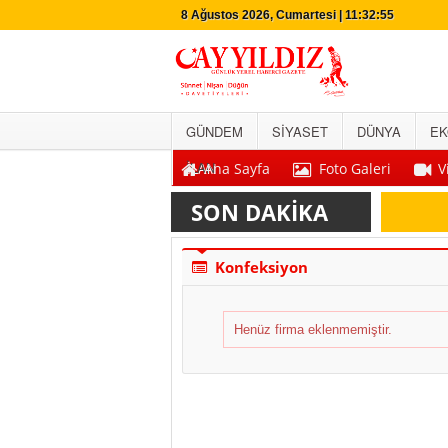
8 Ağustos 2026, Cumartesi | 11:32:55
GÜNDEM
SİYASET
DÜNYA
EK
İLAN
Ana Sayfa
Foto Galeri
V
SON DAKİKA
Konfeksiyon
Henüz firma eklenmemiştir.