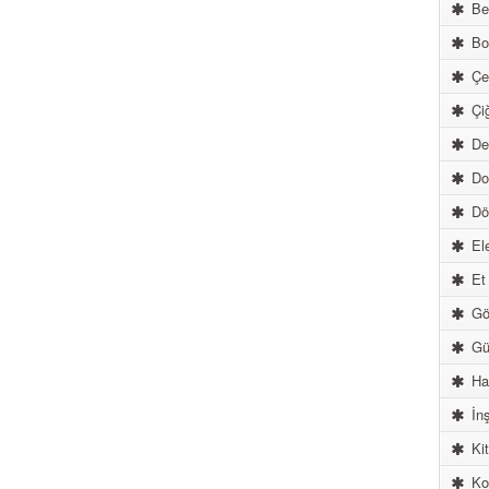
Be
Boy
Çel
Çiğ
Der
Do
Dön
Ele
Et 
Göz
Güz
Ha
İnş
Kit
Ko