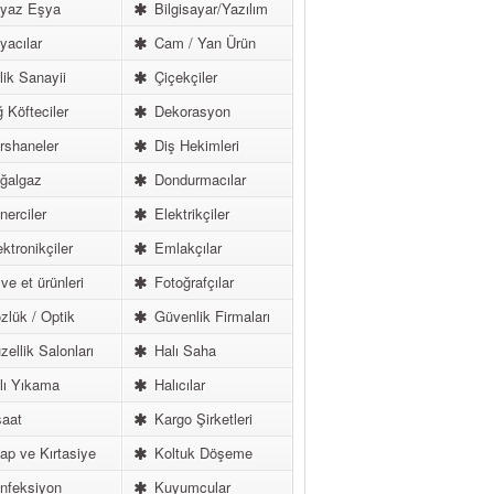
yaz Eşya
Bilgisayar/Yazılım
acılar
Cam / Yan Ürün
ik Sanayii
Çiçekçiler
 Köfteciler
Dekorasyon
shaneler
Diş Hekimleri
ğalgaz
Dondurmacılar
erciler
Elektrikçiler
ktronikçiler
Emlakçılar
ve et ürünleri
Fotoğrafçılar
lük / Optik
Güvenlik Firmaları
ellik Salonları
Halı Saha
lı Yıkama
Halıcılar
aat
Kargo Şirketleri
ap ve Kırtasiye
Koltuk Döşeme
nfeksiyon
Kuyumcular