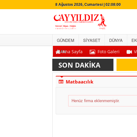
8 Ağustos 2026, Cumartesi | 02:08:00
GÜNDEM
SİYASET
DÜNYA
EK
İLAN
Ana Sayfa
Foto Galeri
V
SON DAKİKA
Matbaacılık
Henüz firma eklenmemiştir.