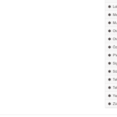
Lok
Me
Mu
Ote
Ot
Öze
PV
Sig
Sür
Tek
Tel
Ya
Züc