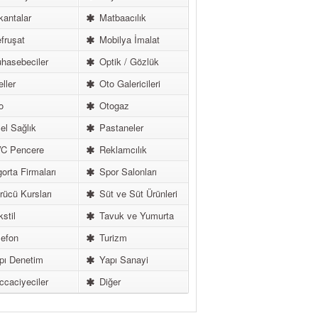
antalar
Matbaacılık
fruşat
Mobilya İmalat
hasebeciler
Optik / Gözlük
ller
Oto Galericileri
o
Otogaz
l Sağlık
Pastaneler
C Pencere
Reklamcılık
orta Firmaları
Spor Salonları
ücü Kursları
Süt ve Süt Ürünleri
stil
Tavuk ve Yumurta
efon
Turizm
pı Denetim
Yapı Sanayi
caciyeciler
Diğer