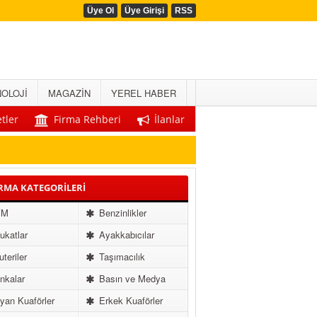
Üye Ol
Üye Girişi
RSS
OLOJİ
MAGAZİN
YEREL HABER
tler
Firma Rehberi
İlanlar
RMA KATEGORİLERİ
VM
Benzinlikler
katlar
Ayakkabıcılar
uteriler
Taşımacılık
nkalar
Basın ve Medya
an Kuaförler
Erkek Kuaförler