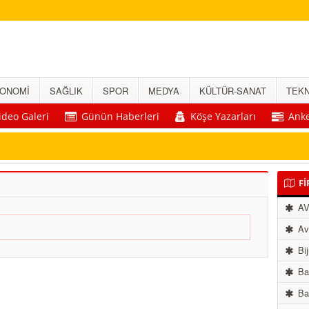
ONOMİ
SAĞLIK
SPOR
MEDYA
KÜLTÜR-SANAT
TEKN
ideo Galeri
Günün Haberleri
Köşe Yazarları
Anke
Fİ
A
Avu
Bij
Ba
Bay