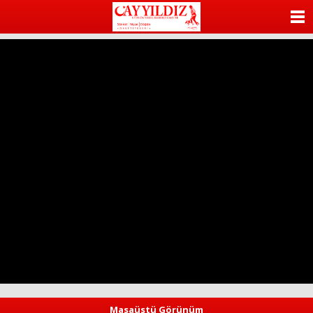
ANASAYFA
KATEGORİLER
YAZARLAR
ANKETLER
FOTO GALERİ
VİDEO GALERİ
KÜNYE
İLETİŞİM
Masaüstü Görünüm