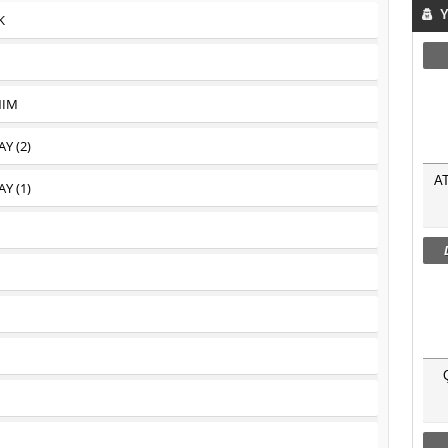
Y
K
NIM
Y (2)
A
Y (1)