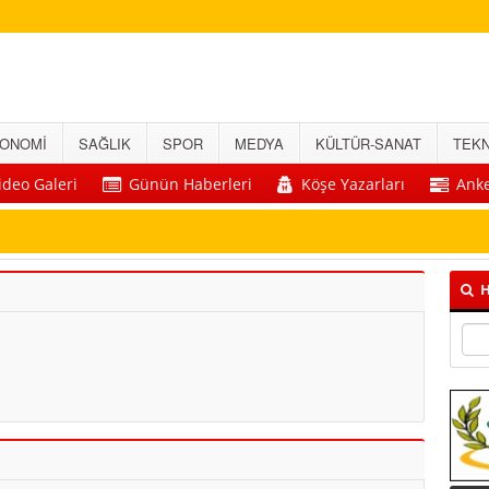
ONOMİ
SAĞLIK
SPOR
MEDYA
KÜLTÜR-SANAT
TEKN
ideo Galeri
Günün Haberleri
Köşe Yazarları
Anke
H