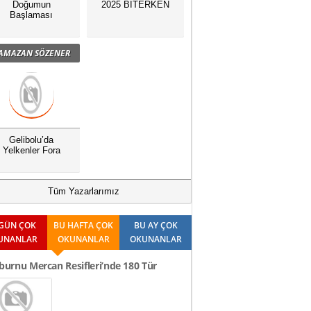
Doğumun
2025 BİTERKEN
Başlaması
AMAZAN SÖZENER
Gelibolu’da
Yelkenler Fora
Tüm Yazarlarımız
GÜN ÇOK
BU HAFTA ÇOK
BU AY ÇOK
UNANLAR
OKUNANLAR
OKUNANLAR
burnu Mercan Resifleri’nde 180 Tür
it Edildi