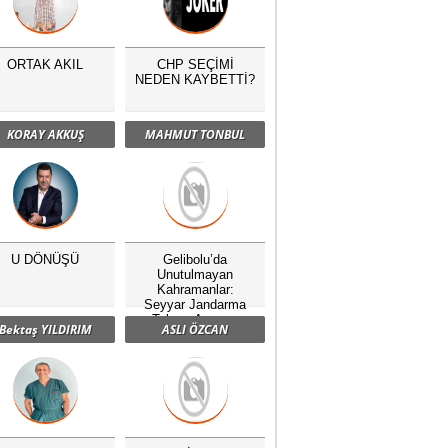
ORTAK AKIL
CHP SEÇİMİ
NEDEN KAYBETTİ?
KORAY AKKUŞ
MAHMUT TONBUL
U DÖNÜŞÜ
Gelibolu’da
Unutulmayan
Kahramanlar:
Seyyar Jandarma
Taburu Anması
Bektaş YILDIRIM
ASLI ÖZCAN