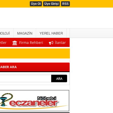
Üye Ol
Üye Girişi
RSS
OLOJİ
MAGAZİN
YEREL HABER
tler
Firma Rehberi
İlanlar
ABER ARA