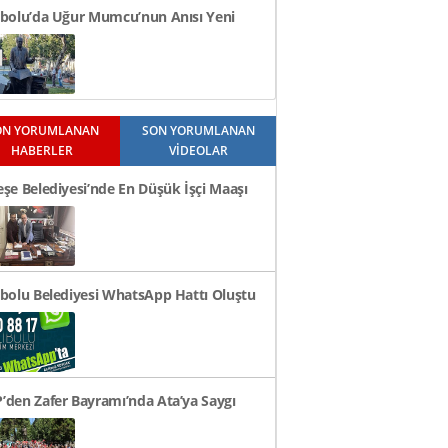
ibolu’da Uğur Mumcu’nun Anısı Yeni
kta Yaşatılacak..
ON YORUMLANAN
SON YORUMLANAN
HABERLER
VİDEOLAR
eşe Belediyesi’nde En Düşük İşçi Maaşı
Bin TL Oldu
ibolu Belediyesi WhatsApp Hattı Oluştu
’den Zafer Bayramı’nda Ata’ya Saygı
eni