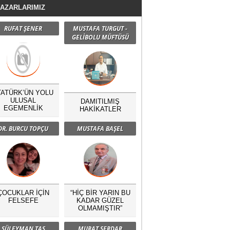
AZARLARIMIZ
RUFAT ŞENER
MUSTAFA TURGUT -
GELİBOLU MÜFTÜSÜ
TATÜRK’ÜN YOLU
ULUSAL
DAMITILMIŞ
EGEMENLİK
HAKİKATLER
DR. BURCU TOPÇU
MUSTAFA BAŞEL
ÇOCUKLAR İÇİN
“HİÇ BİR YARIN BU
FELSEFE
KADAR GÜZEL
OLMAMIŞTIR”
SÜLEYMAN TAŞ
MURAT SERDAR