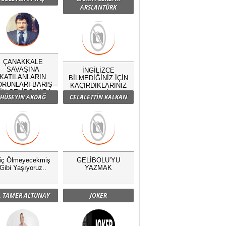
ARSLANTÜRK
ÇANAKKALE
SAVAŞINA
İNGİLİZCE
KATILANLARIN
BİLMEDİĞİNİZ İÇİN
ORUNLARI BARIŞ
KAÇIRDIKLARINIZ
ÇİN GELİBOLU’DA
NELERDİR?
HÜSEYİN AKDAĞ
CELALETTİN KALKAN
BULUŞTU
iç Ölmeyecekmiş
GELİBOLU’YU
Gibi Yaşıyoruz..
YAZMAK
. TAMER ALTUNAY
JOKER