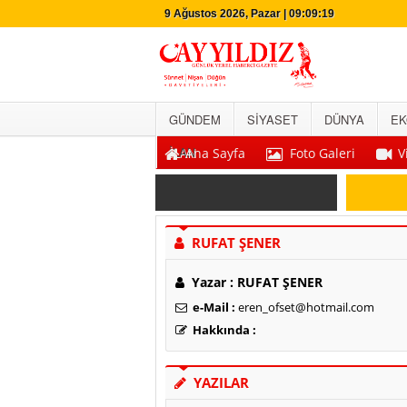
9 Ağustos 2026, Pazar | 09:09:20
GÜNDEM
SİYASET
DÜNYA
EK
İLAN
Ana Sayfa
Foto Galeri
V
SON DAKİKA
RUFAT ŞENER
Yazar :
RUFAT ŞENER
e-Mail :
eren_ofset@hotmail.com
Hakkında :
YAZILAR