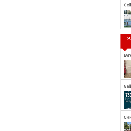
Gel
Par
S
Evr
48 
Gel
CHP
Tör