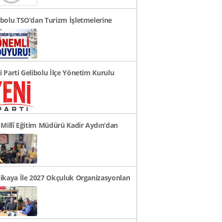
ibolu TSO’dan Turizm İşletmelerine
mli Duyuru!
i Parti Gelibolu İlçe Yönetim Kurulu
klandı
e Millî Eğitim Müdürü Kadir Aydın’dan
 Ziyaretleri..
likaya İle 2027 Okçuluk Organizasyonları
üşüldü..