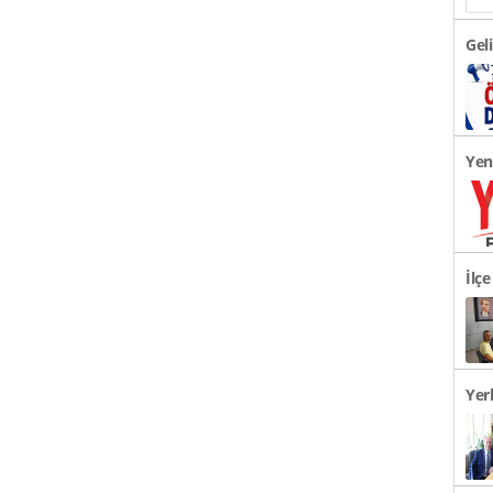
Gel
Öne
Yen
Açı
İlç
Okul
Yer
Gör