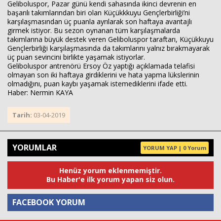
Geliboluspor, Pazar günü kendi sahasında ikinci devrenin en
başarılı takımlarından biri olan Küçükkkuyu Gençlerbirliği’ni
karşılaşmasından üç puanla ayrılarak son haftaya avantajlı
girmek istiyor. Bu sezon oynanan tüm karşılaşmalarda
takımlarına büyük destek veren Geliboluspor taraftarı, Küçükkuyu
Gençlerbirliği karşılaşmasında da takımlarını yalnız bırakmayarak
üç puan sevincini birlikte yaşamak istiyorlar.
Geliboluspor antrenörü Ersoy Öz yaptığı açıklamada telafisi
olmayan son iki haftaya girdiklerini ve hata yapma lükslerinin
olmadığını, puan kaybı yaşamak istemediklerini ifade etti.
Haber: Nermin KAYA
Tarih:
03-04-2019
YORUMLAR
YORUM YAP | 0 Yorum
Henüz yorum eklenmemiştir.
Bu Haber'e ilk yorum yapan siz olun.
FACEBOOK YORUM