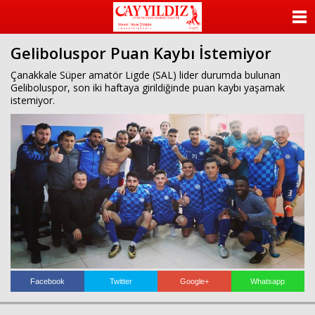
ANASAYFA
Geliboluspor Puan Kaybı İstemiyor
KATEGORİLER
Çanakkale Süper amatör Ligde (SAL) lider durumda bulunan
Geliboluspor, son iki haftaya girildiğinde puan kaybı yaşamak
YAZARLAR
istemiyor.
ANKETLER
FOTO GALERİ
VİDEO GALERİ
KÜNYE
İLETİŞİM
Facebook
Twitter
Google+
Whatsapp