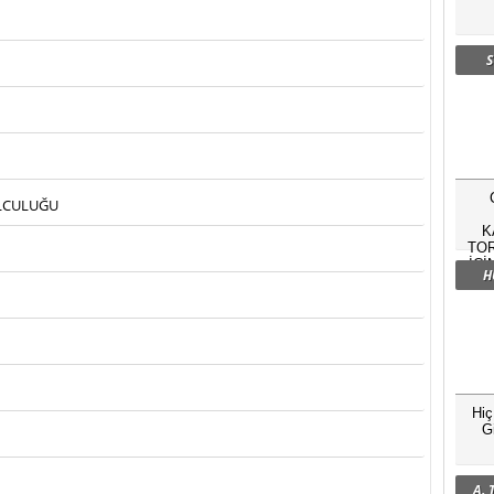
S
OLCULUĞU
K
TOR
İÇİ
H
Hi
G
A.