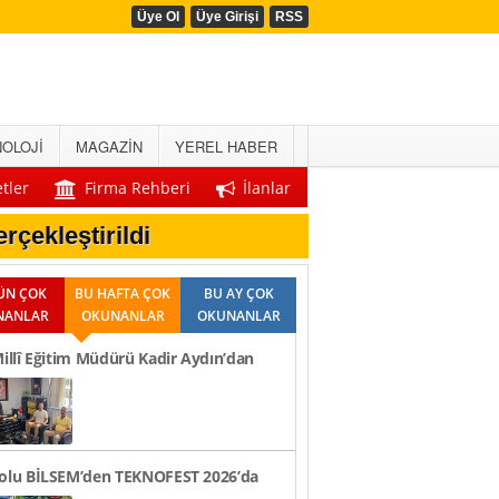
Üye Ol
Üye Girişi
RSS
OLOJİ
MAGAZİN
YEREL HABER
tler
Firma Rehberi
İlanlar
rçekleştirildi
Önemli Duyuru!
lik ve Hedef Vurgusu
Açıklandı
eği Protokolü
ÜN ÇOK
BU HAFTA ÇOK
BU AY ÇOK
NANLAR
OKUNANLAR
OKUNANLAR
Millî Eğitim Müdürü Kadir Aydın’dan
Ziyaretleri..
bolu BİLSEM’den TEKNOFEST 2026’da