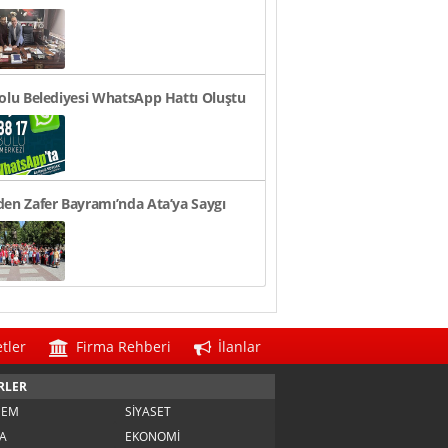
n TL Oldu
olu Belediyesi WhatsApp Hattı Oluştu
en Zafer Bayramı’nda Ata’ya Saygı
i
tler
Firma Rehberi
İlanlar
RLER
DEM
SİYASET
A
EKONOMİ