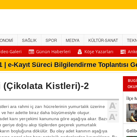
ONOMİ
SAĞLIK
SPOR
MEDYA
KÜLTÜR-SANAT
TEKN
ideo Galeri
Günün Haberleri
Köşe Yazarları
Anke
1 | e-Kayıt Süreci Bilgilendirme Toplantısı Ge
1 | Gelibolu TSO’dan Turizm İşletmelerine 
4 | Geliboluspor’dan Yeni Sezon Öncesi Bir
1 | Yeni Parti Gelibolu İlçe Yönetim Kurulu 
0 | Gelibolu TSO’dan Üyelerine Eğitim Dest
BUG
 (Çikolata Kistleri)-2
OKU
İlçe 
stleri ara rahmi iç zarı hücrelerinin yumurtalık üzerine
Okul 
 ve her adette biraz daha büyümesiyle oluşur.
det kanı yerçekimi kanununa göre aşağıya akar. Bazı
e geriye doğru akıp tüplerden geçerek yumurtalık
Geli
karın boşluğuna dökülür. Bu olay adet kanının aşağıya