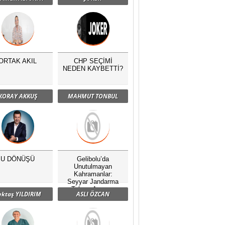
ORTAK AKIL
CHP SEÇİMİ
NEDEN KAYBETTİ?
KORAY AKKUŞ
MAHMUT TONBUL
U DÖNÜŞÜ
Gelibolu’da
Unutulmayan
Kahramanlar:
Seyyar Jandarma
Taburu Anması
ektaş YILDIRIM
ASLI ÖZCAN