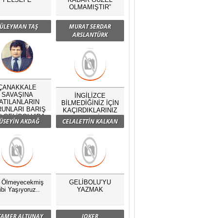
OLMAMIŞTIR”
ÜLEYMAN TAŞ
MURAT SERDAR
ARSLANTÜRK
ÇANAKKALE
SAVAŞINA
İNGİLİZCE
ATILANLARIN
BİLMEDİĞİNİZ İÇİN
UNLARI BARIŞ
KAÇIRDIKLARINIZ
N GELİBOLU’DA
NELERDİR?
ÜSEYİN AKDAĞ
CELALETTİN KALKAN
BULUŞTU
ç Ölmeyecekmiş
GELİBOLU’YU
ibi Yaşıyoruz..
YAZMAK
 TAMER ALTUNAY
JOKER