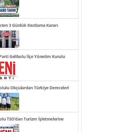
ye Finali Başarıs..
ikten 3 Günlük Kısıtlama Kararı
rusu
Parti Gelibolu İlçe Yönetim Kurulu
andı
olulu Okçulardan Türkiye Dereceleri
olu TSO’dan Turizm İşletmelerine
li Duyuru!