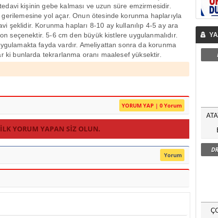
i tedavi kişinin gebe kalması ve uzun süre emzirmesidir.
 gerilemesine yol açar. Onun ötesinde korunma haplarıyla
 şeklidir. Korunma hapları 8-10 ay kullanılıp 4-5 ay ara
 son seçenektir. 5-6 cm den büyük kistlere uygulanmalıdır.
YA
 uygulamakta fayda vardır. Ameliyattan sonra da korunma
ar ki bunlarda tekrarlanma oranı maalesef yüksektir.
YORUM YAP | 0 Yorum
ATA
 ILK YORUM YAPAN SIZ OLUN.
DR
Yorum
Ç