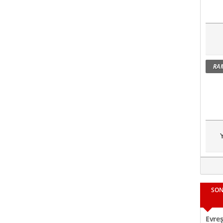
RA
Y
SON
Evreş