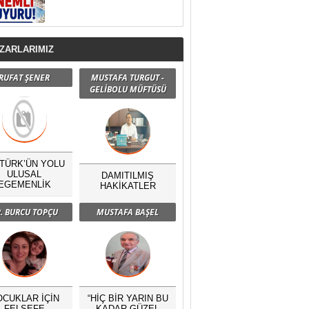
ZARLARIMIZ
RUFAT ŞENER
MUSTAFA TURGUT -
GELİBOLU MÜFTÜSÜ
TÜRK’ÜN YOLU
ULUSAL
DAMITILMIŞ
EGEMENLİK
HAKİKATLER
. BURCU TOPÇU
MUSTAFA BAŞEL
OCUKLAR İÇİN
“HİÇ BİR YARIN BU
FELSEFE
KADAR GÜZEL