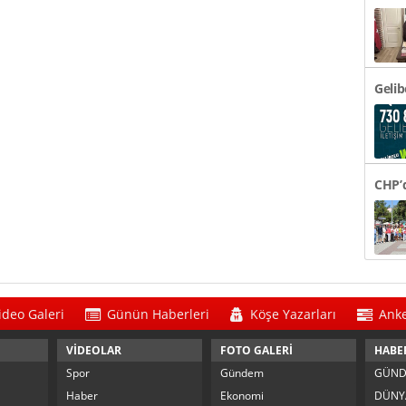
48 Bi
Gelib
CHP’d
Tören
ideo Galeri
Günün Haberleri
Köşe Yazarları
Anke
VİDEOLAR
FOTO GALERİ
HABE
Spor
Gündem
GÜN
Haber
Ekonomi
DÜNY