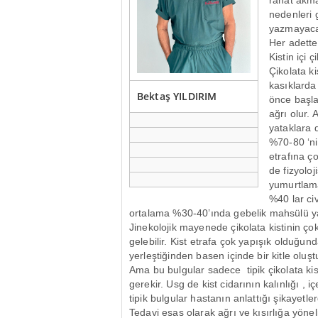
rahat akma
nedenleri g
yazmayac
Her adette
Kistin içi 
Çikolata ki
kasıklarda
Bektaş YILDIRIM
önce başla
ağrı olur. 
yataklara 
%70-80 ‘ni
etrafına ç
de fizyoloj
yumurtlama
%40 lar ci
ortalama %30-40’ında gebelik mahsülü ya
Jinekolojik mayenede çikolata kistinin ço
gelebilir. Kist etrafa çok yapışık olduğ
yerleştiğinden basen içinde bir kitle oluş
Ama bu bulgular sadece tipik çikolata kis
gerekir. Usg de kist cidarının kalınlığı , iç
tipik bulgular hastanın anlattığı şikayetler
Tedavi esas olarak ağrı ve kısırlığa yöne