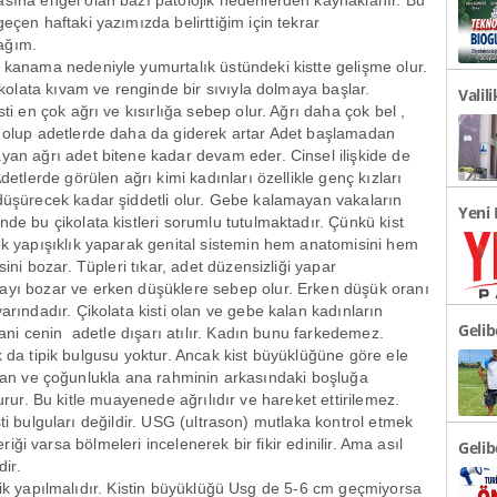
sına engel olan bazı patolojik nedenlerden kaynaklanır. Bu
Türki
eçen haftaki yazımızda belirttiğim için tekrar
ağım.
 kanama nedeniyle yumurtalık üstündeki kistte gelişme olur.
çikolata kıvam ve renginde bir sıvıyla dolmaya başlar.
Valil
sti en çok ağrı ve kısırlığa sebep olur. Ağrı daha çok bel ,
Duyu
 olup adetlerde daha da giderek artar Adet başlamadan
yan ağrı adet bitene kadar devam eder. Cinsel ilişkide de
Adetlerde görülen ağrı kimi kadınları özellikle genç kızları
düşürecek kadar şiddetli olur. Gebe kalamayan vakaların
Yeni 
nde bu çikolata kistleri sorumlu tutulmaktadır. Çünkü kist
ok yapışıklık yaparak genital sistemin hem anatomisini hem
Açıkl
isini bozar. Tüpleri tıkar, adet düzensizliği yapar
yı bozar ve erken düşüklere sebep olur. Erken düşük oranı
varındadır. Çikolata kisti olan ve gebe kalan kadınların
Gelib
ni cenin adetle dışarı atılır. Kadın bunu farkedemez.
k da tipik bulgusu yoktur. Ancak kist büyüklüğüne göre ele
undan ve çoğunlukla ana rahminin arkasındaki boşluğa
turur. Bu kitle muayenede ağrılıdır ve hareket ettirilemez.
ti bulguları değildir. USG (ultrason) mutlaka kontrol etmek
eriği varsa bölmeleri incelenerek bir fikir edinilir. Ama asıl
Gelib
dir.
Önem
lik yapılmalıdır. Kistin büyüklüğü Usg de 5-6 cm geçmiyorsa