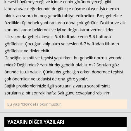
kesesi büyümeyeceği ve içinde cenin görünmeyeceği gibi
laboratuvar değerlerinde de gittikçe düşme oluşur. İyice emin
Haberin Doğru Adresi.
olduktan sonra bu boş gebelik tahliye edilmelidir. Boş gebelikle
özellikle tüp bebek yaptıranlarda daha çok görülür. Doktor ve aile
son ana kadar beklemeli ve iyi ve doğru karar vermelidirler.
Ultrasonda gebelik kesesi 3-4 haftada cenin 5-6 haftada
görülebilir. Çocuğun kalp atım ve sesleri 6-7.haftadan itibaren
görülebilir ve dinlenebilir.
Gebeliğin tespiti ve teşhisi yapılırken bu gebelik normal yerinde
midir? Değil midir? Yani bir dış gebelik olabilir mi? Soruları göz
önünde tutulmalıdır. Çünkü dış gebeliğin erken dönemde teşhisi
çok önemlidir ve tedavisi de ona göre yapılır.
Sağlık problemlerinizle ilgili sorularınız varsa sorabilirsiniz
sorularınızı bir sonraki hafta Salı günü cevaplandırabilirim.
Bu yazı
1367
defa okunmuştur.
YAZARIN DİĞER YAZILARI