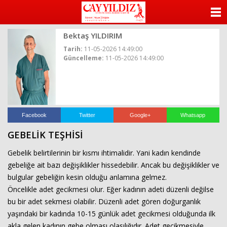
ANASAYFA
Bektaş YILDIRIM
KATEGORİLER
Tarih:
11-05-2026 14:49:00
Güncelleme:
11-05-2026 14:49:00
YAZARLAR
ANKETLER
FOTO GALERİ
Facebook
Twitter
Google+
Whatsapp
GEBELİK TEŞHİSİ
VİDEO GALERİ
Gebelik belirtilerinin bir kısmı ihtimalidir. Yani kadın kendinde
KÜNYE
gebeliğe ait bazı değişiklikler hissedebilir. Ancak bu değişiklikler ve
bulgular gebeliğin kesin olduğu anlamına gelmez.
İLETİŞİM
Öncelikle adet gecikmesi olur. Eğer kadının adeti düzenli değilse
bu bir adet sekmesi olabilir. Düzenli adet gören doğurganlık
yaşındaki bir kadında 10-15 günlük adet gecikmesi olduğunda ilk
akla gelen kadının gebe olması olasılığıdır. Adet gecikmesiyle