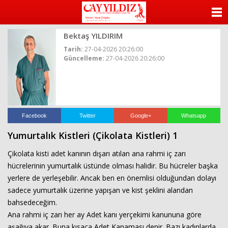
ANASAYFA
Bektaş YILDIRIM
KATEGORİLER
Tarih:
27-04-2026 20:26:00
Güncelleme:
27-04-2026 20:26:00
YAZARLAR
ANKETLER
FOTO GALERİ
Facebook
Twitter
Google+
Whatsapp
Yumurtalık Kistleri (Çikolata Kistleri) 1
VİDEO GALERİ
Çikolata kisti adet kanının dışarı atılan ana rahmi iç zarı
KÜNYE
hücrelerinin yumurtalık üstünde olması halidir. Bu hücreler başka
yerlere de yerleşebilir. Ancak ben en önemlisi olduğundan dolayı
İLETİŞİM
sadece yumurtalık üzerine yapışan ve kist şeklini alandan
bahsedeceğim.
Ana rahmi iç zarı her ay Adet kanı yerçekimi kanununa göre
aşağıya akar. Buna kısaca Adet Kanaması denir. Bazı kadınlarda