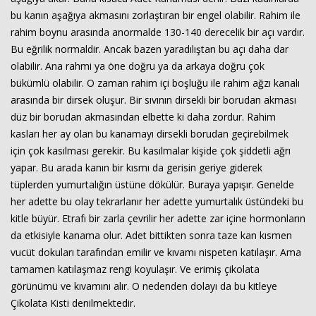
bu kanın aşağıya akmasını zorlaştıran bir engel olabilir. Rahim ile
rahim boynu arasında anormalde 130-140 derecelik bir açı vardır.
Bu eğrilik normaldir. Ancak bazen yaradılıştan bu açı daha dar
olabilir. Ana rahmi ya öne doğru ya da arkaya doğru çok
bükümlü olabilir. O zaman rahim içi boşluğu ile rahim ağzı kanalı
arasında bir dirsek oluşur. Bir sıvının dirsekli bir borudan akması
düz bir borudan akmasından elbette ki daha zordur. Rahim
kasları her ay olan bu kanamayı dirsekli borudan geçirebilmek
için çok kasılması gerekir. Bu kasılmalar kişide çok şiddetli ağrı
yapar. Bu arada kanın bir kısmı da gerisin geriye giderek
tüplerden yumurtalığın üstüne dökülür. Buraya yapışır. Genelde
her adette bu olay tekrarlanır her adette yumurtalık üstündeki bu
kitle büyür. Etrafı bir zarla çevrilir her adette zar içine hormonların
da etkisiyle kanama olur. Adet bittikten sonra taze kan kısmen
vucüt dokuları tarafından emilir ve kıvamı nispeten katılaşır. Ama
tamamen katılaşmaz rengi koyulaşır. Ve erimiş çikolata
görünümü ve kıvamını alır. O nedenden dolayı da bu kitleye
Çikolata Kisti denilmektedir.