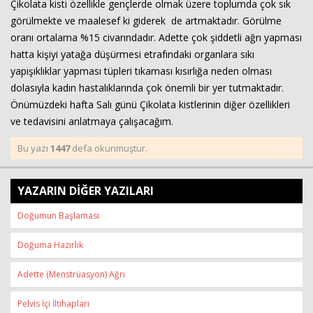
Çikolata kisti özellikle gençlerde olmak üzere toplumda çok sık
görülmekte ve maalesef ki giderek de artmaktadır. Görülme
Haberin Doğru Adresi.
oranı ortalama %15 civarındadır. Adette çok şiddetli ağrı yapması
hatta kişiyi yatağa düşürmesi etrafındaki organlara sıkı
yapışıklıklar yapması tüpleri tıkaması kısırlığa neden olması
dolasıyla kadın hastalıklarında çok önemli bir yer tutmaktadır.
Önümüzdeki hafta Salı günü Çikolata kistlerinin diğer özellikleri
ve tedavisini anlatmaya çalışacağım.
Bu yazı
1447
defa okunmuştur.
YAZARIN DİĞER YAZILARI
Doğumun Başlaması
Doğuma Hazırlık
Adette (Menstrüasyon) Ağrı
Pelvis İçi İltihapları