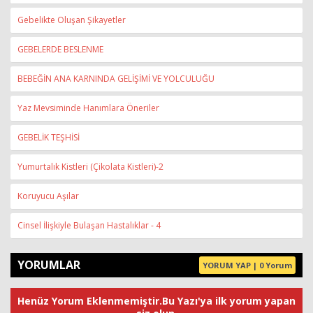
Gebelikte Oluşan Şikayetler
GEBELERDE BESLENME
BEBEĞİN ANA KARNINDA GELİŞİMİ VE YOLCULUĞU
Yaz Mevsiminde Hanımlara Öneriler
GEBELİK TEŞHİSİ
Yumurtalık Kistleri (Çikolata Kistleri)-2
Koruyucu Aşılar
Cinsel İlişkiyle Bulaşan Hastalıklar - 4
YORUMLAR
YORUM YAP | 0 Yorum
Henüz Yorum Eklenmemiştir.Bu Yazı'ya ilk yorum yapan