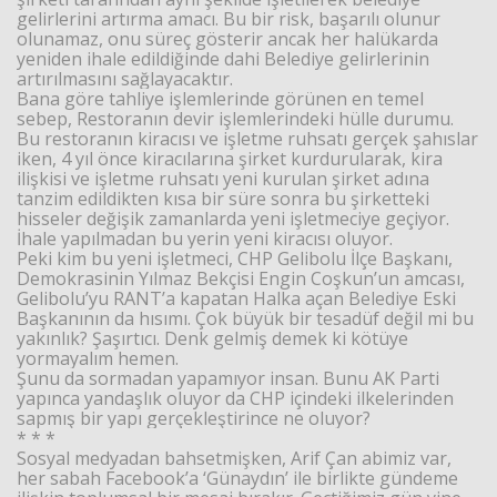
gelirlerini artırma amacı. Bu bir risk, başarılı olunur
olunamaz, onu süreç gösterir ancak her halükarda
yeniden ihale edildiğinde dahi Belediye gelirlerinin
artırılmasını sağlayacaktır.
Bana göre tahliye işlemlerinde görünen en temel
sebep, Restoranın devir işlemlerindeki hülle durumu.
Bu restoranın kiracısı ve işletme ruhsatı gerçek şahıslar
iken, 4 yıl önce kiracılarına şirket kurdurularak, kira
ilişkisi ve işletme ruhsatı yeni kurulan şirket adına
tanzim edildikten kısa bir süre sonra bu şirketteki
hisseler değişik zamanlarda yeni işletmeciye geçiyor.
İhale yapılmadan bu yerin yeni kiracısı oluyor.
Peki kim bu yeni işletmeci, CHP Gelibolu İlçe Başkanı,
Demokrasinin Yılmaz Bekçisi Engin Coşkun’un amcası,
Gelibolu’yu RANT’a kapatan Halka açan Belediye Eski
Başkanının da hısımı. Çok büyük bir tesadüf değil mi bu
yakınlık? Şaşırtıcı. Denk gelmiş demek ki kötüye
yormayalım hemen.
Şunu da sormadan yapamıyor insan. Bunu AK Parti
yapınca yandaşlık oluyor da CHP içindeki ilkelerinden
sapmış bir yapı gerçekleştirince ne oluyor?
* * *
Sosyal medyadan bahsetmişken, Arif Çan abimiz var,
her sabah Facebook’a ‘Günaydın’ ile birlikte gündeme