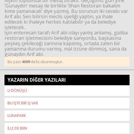
ilişkin toplumsal bir mesaj bırakır. Geçtiğimiz gün yine
‘Günaydın’ mesajı ile birlikte ‘İlhan Restoran bakalım
kime yamanacak’ diye yazmış. Bu sorunun iki cevabı var
Arif abi. Sen bilirsin meclis üyeliği yaptın, ya ihale
edilecek ki ihaleye herkes katılabilir ya da belediye
işletecek..
İşin enteresan tarafı Arif abi olayı yanlış anlamış, galiba
restoran işletmecisini belediye sanıyordu, başkasına
peşkeş çekileceği zannına kapılmış, ortada zaten bir
yamanma durumu varmış, mal özüne dönmüş, sana da
günaydın Arif abi.
Bu yazı
4699
defa okunmuştur.
YAZARIN DİĞER YAZILARI
U DÖNÜŞÜ
BU İŞTE BİR İŞ VAR
LUNAPARK
İLLE DE BEN