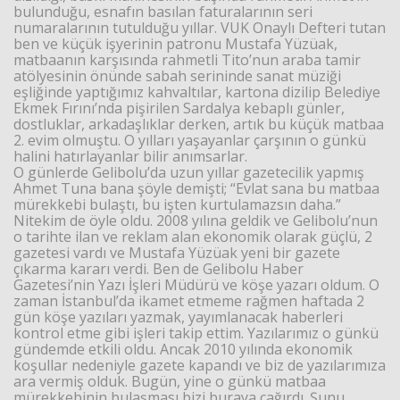
bulunduğu, esnafın basılan faturalarının seri
numaralarının tutulduğu yıllar. VUK Onaylı Defteri tutan
ben ve küçük işyerinin patronu Mustafa Yüzüak,
matbaanın karşısında rahmetli Tito’nun araba tamir
atölyesinin önünde sabah serininde sanat müziği
eşliğinde yaptığımız kahvaltılar, kartona dizilip Belediye
Ekmek Fırını’nda pişirilen Sardalya kebaplı günler,
dostluklar, arkadaşlıklar derken, artık bu küçük matbaa
2. evim olmuştu. O yılları yaşayanlar çarşının o günkü
halini hatırlayanlar bilir anımsarlar.
O günlerde Gelibolu’da uzun yıllar gazetecilik yapmış
Ahmet Tuna bana şöyle demişti; “Evlat sana bu matbaa
mürekkebi bulaştı, bu işten kurtulamazsın daha.”
Nitekim de öyle oldu. 2008 yılına geldik ve Gelibolu’nun
o tarihte ilan ve reklam alan ekonomik olarak güçlü, 2
gazetesi vardı ve Mustafa Yüzüak yeni bir gazete
çıkarma kararı verdi. Ben de Gelibolu Haber
Gazetesi’nin Yazı İşleri Müdürü ve köşe yazarı oldum. O
zaman İstanbul’da ikamet etmeme rağmen haftada 2
gün köşe yazıları yazmak, yayımlanacak haberleri
kontrol etme gibi işleri takip ettim. Yazılarımız o günkü
gündemde etkili oldu. Ancak 2010 yılında ekonomik
koşullar nedeniyle gazete kapandı ve biz de yazılarımıza
ara vermiş olduk. Bugün, yine o günkü matbaa
mürekkebinin bulaşması bizi buraya çağırdı. Şunu