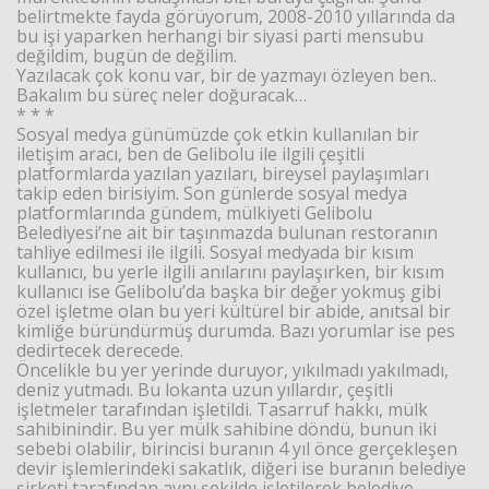
belirtmekte fayda görüyorum, 2008-2010 yıllarında da
bu işi yaparken herhangi bir siyasi parti mensubu
Haberin Doğru Adresi.
değildim, bugün de değilim.
Yazılacak çok konu var, bir de yazmayı özleyen ben..
Bakalım bu süreç neler doğuracak…
* * *
Sosyal medya günümüzde çok etkin kullanılan bir
iletişim aracı, ben de Gelibolu ile ilgili çeşitli
platformlarda yazılan yazıları, bireysel paylaşımları
takip eden birisiyim. Son günlerde sosyal medya
platformlarında gündem, mülkiyeti Gelibolu
Belediyesi’ne ait bir taşınmazda bulunan restoranın
tahliye edilmesi ile ilgili. Sosyal medyada bir kısım
kullanıcı, bu yerle ilgili anılarını paylaşırken, bir kısım
kullanıcı ise Gelibolu’da başka bir değer yokmuş gibi
özel işletme olan bu yeri kültürel bir abide, anıtsal bir
kimliğe büründürmüş durumda. Bazı yorumlar ise pes
dedirtecek derecede.
Öncelikle bu yer yerinde duruyor, yıkılmadı yakılmadı,
deniz yutmadı. Bu lokanta uzun yıllardır, çeşitli
işletmeler tarafından işletildi. Tasarruf hakkı, mülk
sahibinindir. Bu yer mülk sahibine döndü, bunun iki
sebebi olabilir, birincisi buranın 4 yıl önce gerçekleşen
devir işlemlerindeki sakatlık, diğeri ise buranın belediye
şirketi tarafından aynı şekilde işletilerek belediye