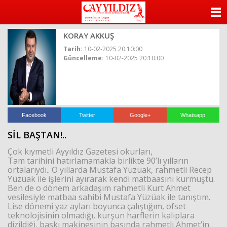
ANASAYFA
KORAY AKKUŞ
KATEGORİLER
Tarih:
10-02-2025 20:10:00
Güncelleme:
10-02-2025 20:10:00
YAZARLAR
ANKETLER
FOTO GALERİ
Facebook
Twitter
Google+
Whatsapp
SİL BAŞTAN!..
VİDEO GALERİ
Çok kıymetli Ayyıldız Gazetesi okurları,
Tam tarihini hatırlamamakla birlikte 90’lı yılların
KÜNYE
ortalarıydı.. O yıllarda Mustafa Yüzüak, rahmetli Recep
Yüzüak ile işlerini ayırarak kendi matbaasını kurmuştu.
Ben de o dönem arkadaşım rahmetli Kurt Ahmet
İLETİŞİM
vesilesiyle matbaa sahibi Mustafa Yüzüak ile tanıştım.
Lise dönemi yaz ayları boyunca çalıştığım, ofset
teknolojisinin olmadığı, kurşun harflerin kalıplara
dizildiği, baskı makinesinin başında rahmetli Ahmet’in