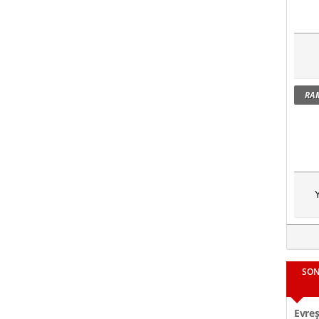
RA
Y
SON
Evreş