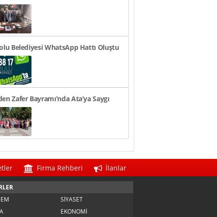
n TL Oldu
olu Belediyesi WhatsApp Hattı Oluştu
en Zafer Bayramı’nda Ata’ya Saygı
i
tler
Firma Rehberi
İlanlar
RLER
DEM
SİYASET
A
EKONOMİ