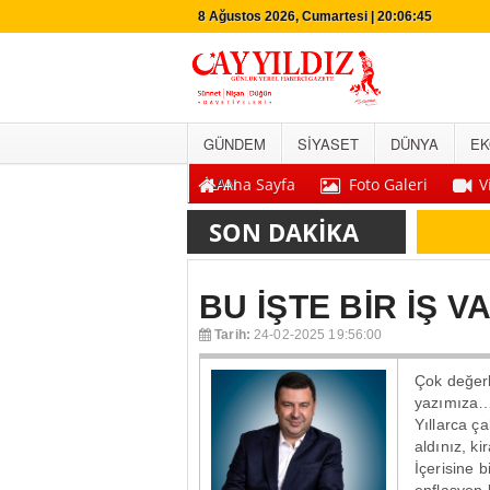
8 Ağustos 2026, Cumartesi | 20:06:46
GÜNDEM
SİYASET
DÜNYA
EK
İLAN
Ana Sayfa
Foto Galeri
V
SON DAKİKA
BU İŞTE BİR İŞ V
Tarih:
24-02-2025 19:56:00
Çok değerl
yazımıza
Yıllarca ça
aldınız, ki
İçerisine b