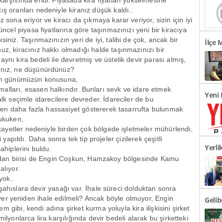
karşısında eridi. Piyasada kira fiyatları yükselmesine
Tespi
ış oranları nedeniyle kiranız düşük kaldı..
z sona eriyor ve kiracı da çıkmaya karar veriyor, sizin için iyi
güncel piyasa fiyatlarına göre taşınmazınızı yeni bir kiracıya
siniz. Taşınmazınızın yeri de iyi, talibi de çok, ancak bir
İlçe 
uz, kiracınız hakkı olmadığı halde taşınmazınızı bir
Okul 
ynı kira bedeli ile devretmiş ve üstelik devir parası almış,
ınız, ne düşünürdünüz?
lim günümüzün konusuna,
lları, esasen halkındır. Bunları sevk ve idare etmek
Yeni 
alk seçimle idarecilere devreder. İdareciler de bu
en daha fazla hassasiyet göstererek tasarrufta bulunmak
Açıkl
ukuken,
ayetler nedeniyle birden çok bölgede işletmeler mühürlendi,
i yapıldı. Daha sonra tek tip projeler çizilerek çeşitli
Yerli
sahiplerini buldu.
lardan birisi de Engin Coşkun, Hamzakoy bölgesinde Kamu
Görüş
alıyor.
yok..
şahıslara devir yasağı var. İhale süreci dolduktan sonra
ni yer yeniden ihale edilmeli? Ancak böyle olmuyor, Engin
Geli
 gibi, kendi adına şirket kurma yoluyla kira ilişkisini şirket
Türki
ilyonlarca lira karşılığında devir bedeli alarak bu şirketteki