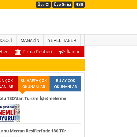
Üye Ol
Üye Girişi
RSS
OLOJİ
MAGAZİN
YEREL HABER
tler
Firma Rehberi
İlanlar
ÜN ÇOK
BU HAFTA ÇOK
BU AY ÇOK
NANLAR
OKUNANLAR
OKUNANLAR
olu TSO’dan Turizm İşletmelerine
li Duyuru!
rnu Mercan Resifleri’nde 180 Tür