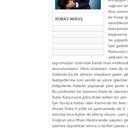
enflasyon 
rağmen art
Kira süreni
bir fırsat 
KORAY AKKUŞ
verebilecek
bakıyorsun
başkasına a
ne yapard
İşte gele
Kamunun ma
yetkisini h
taşınmazlar üzerinde kendi malı mülkünd
durumundadır. Hem vicdanen, hem de h
Gelibolu’da bir dönem meydana gelen şik
faaliyetlerine son verildi ve yıkım işlemler
bölgelerde ihaleler yapılarak yeni yerler 
Bu yerlerden bir tanesini İhale ile alan
İhale Kanununa göre ihale edilen bir yeri 
İşin buraya kadar olan kısmında bir beis 
Ancak İhale 5 yıllık ve şartnamede de 3. 
aslında kira ilişkisi de bitmiş oluyor, ya
Coşkun yine İlhan Restoranda yapılan işlem
üzerine taşıdıktan sonra o tarihin parası m