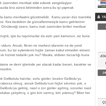
lı üzerinden menfaat elde ederek zenginleşiyor.
azda kira süresi bitiminden sonra bu işi yapmak
vvela kamu menfaatini gözetmelidir. Kamu yararı düz mantıkla
YA
esi. Kira bedelinin de güncellenmesiyle kamu gelirlerinin
or. Görüleceği üzere, kamu malı üzerinden birileri menfaat
amıştık, işte bu taşınmazlar da sizin yani kamunun, siz buna
e oldum. Ancak, fikren ne merkezi idarenin ne de yerel
orum, bu tür eylemlerini hiçbir zaman kabul etmedim etmem.
l ve hizmet tedariki yok mu? Maske, eldiven tüccarlığı buna
ATA
alama ve devir işlerinde yer alacak kadar beceri, karakter ve
tmezdim.
DR
elibolulu hatırlar, zorlu günler, bırakın Gelibolu’yu
raborsa olmuş, ancak Gelibolu’nun hiçbir sıkıntısı yok, o
Gelibolu’ya gelmiş, nasıl o zor günler aşılmış, sorunlar nasıl
, fedakar çalışılmış, o gün kim varmış, kim yokmuş? Bilen her
Ç