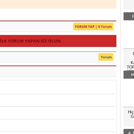
S
YORUM YAP | 0 Yorum
 ILK YORUM YAPAN SIZ OLUN.
Yorum
K
TOR
İÇİ
H
Hi
G
A.