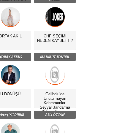
ORTAK AKIL
CHP SEÇİMİ
NEDEN KAYBETTİ?
KORAY AKKUŞ
MAHMUT TONBUL
U DÖNÜŞÜ
Gelibolu’da
Unutulmayan
Kahramanlar:
Seyyar Jandarma
Taburu Anması
ektaş YILDIRIM
ASLI ÖZCAN