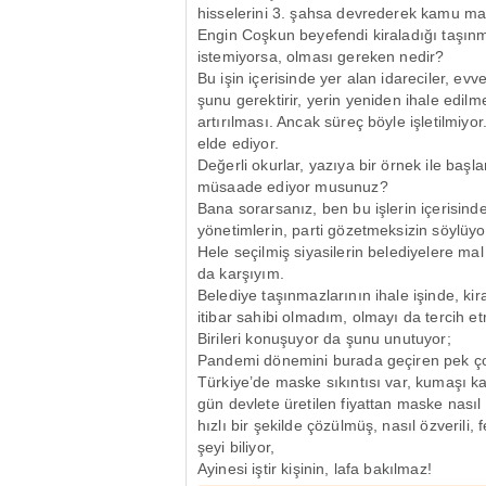
hisselerini 3. şahsa devrederek kamu ma
Engin Coşkun beyefendi kiraladığı taşınm
istemiyorsa, olması gereken nedir?
Bu işin içerisinde yer alan idareciler, e
şunu gerektirir, yerin yeniden ihale edilm
artırılması. Ancak süreç böyle işletilmiy
elde ediyor.
Değerli okurlar, yazıya bir örnek ile başl
müsaade ediyor musunuz?
Bana sorarsanız, ben bu işlerin içerisind
yönetimlerin, parti gözetmeksizin söylüy
Hele seçilmiş siyasilerin belediyelere ma
da karşıyım.
Belediye taşınmazlarının ihale işinde, kir
itibar sahibi olmadım, olmayı da tercih e
Birileri konuşuyor da şunu unutuyor;
Pandemi dönemini burada geçiren pek çok G
Türkiye’de maske sıkıntısı var, kumaşı ka
gün devlete üretilen fiyattan maske nasıl 
hızlı bir şekilde çözülmüş, nasıl özverili
şeyi biliyor,
Ayinesi iştir kişinin, lafa bakılmaz!