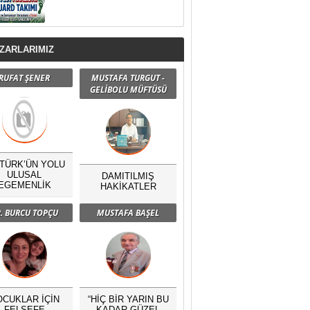
ZARLARIMIZ
RUFAT ŞENER
MUSTAFA TURGUT -
GELİBOLU MÜFTÜSÜ
TÜRK’ÜN YOLU
ULUSAL
DAMITILMIŞ
EGEMENLİK
HAKİKATLER
. BURCU TOPÇU
MUSTAFA BAŞEL
OCUKLAR İÇİN
“HİÇ BİR YARIN BU
FELSEFE
KADAR GÜZEL