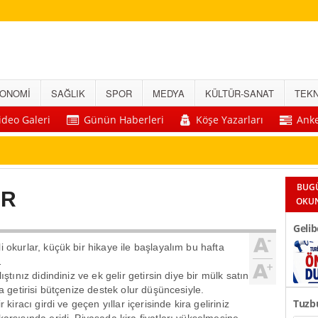
ONOMİ
SAĞLIK
SPOR
MEDYA
KÜLTÜR-SANAT
TEKN
ideo Galeri
Günün Haberleri
Köşe Yazarları
Anke
BUG
AR
OKU
Gelib
i okurlar, küçük bir hikaye ile başlayalım bu hafta
Önem
…
lıştınız didindiniz ve ek gelir getirsin diye bir mülk satın
ra getirisi bütçenize destek olur düşüncesiyle.
Tuzbu
ir kiracı girdi ve geçen yıllar içerisinde kira geliriniz