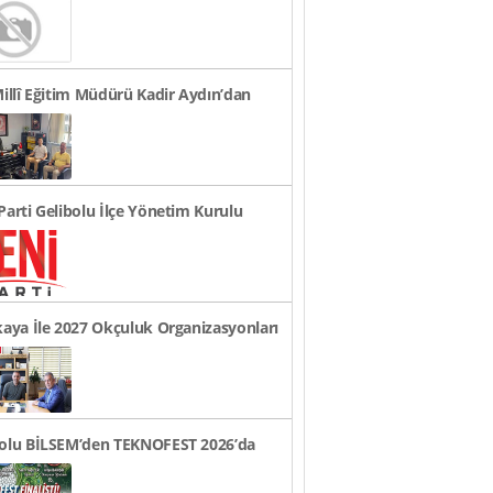
t Edildi
Millî Eğitim Müdürü Kadir Aydın’dan
Ziyaretleri..
Parti Gelibolu İlçe Yönetim Kurulu
andı
kaya İle 2027 Okçuluk Organizasyonları
üldü..
bolu BİLSEM’den TEKNOFEST 2026’da
ye Finali Başarıs..