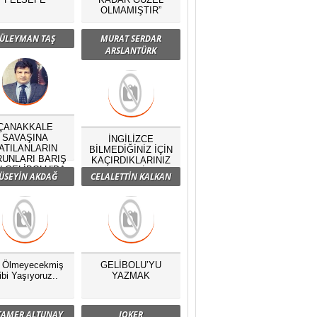
OLMAMIŞTIR”
ÜLEYMAN TAŞ
MURAT SERDAR
ARSLANTÜRK
ÇANAKKALE
SAVAŞINA
İNGİLİZCE
ATILANLARIN
BİLMEDİĞİNİZ İÇİN
UNLARI BARIŞ
KAÇIRDIKLARINIZ
N GELİBOLU’DA
NELERDİR?
ÜSEYİN AKDAĞ
CELALETTİN KALKAN
BULUŞTU
ç Ölmeyecekmiş
GELİBOLU’YU
ibi Yaşıyoruz..
YAZMAK
 TAMER ALTUNAY
JOKER