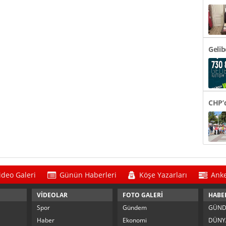
48 Bi
Gelib
CHP’d
Tören
ideo Galeri
Günün Haberleri
Köşe Yazarları
Anke
VİDEOLAR
FOTO GALERİ
HABE
Spor
Gündem
GÜN
Haber
Ekonomi
DÜNY