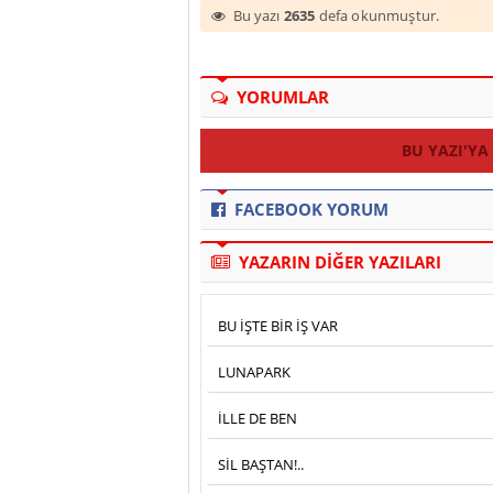
Bu yazı
2635
defa okunmuştur.
YORUMLAR
BU YAZI'YA
FACEBOOK YORUM
YAZARIN DİĞER YAZILARI
BU İŞTE BİR İŞ VAR
LUNAPARK
İLLE DE BEN
SİL BAŞTAN!..