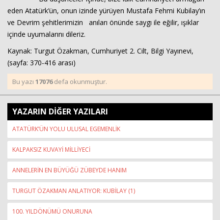
eden Atatürk’ün, onun izinde yürüyen Mustafa Fehmi Kubilay’ın
ve Devrim şehitlerimizin anıları önünde saygı ile eğilir, ışıklar
içinde uyumalarını dileriz.
Kaynak: Turgut Özakman, Cumhuriyet 2. Cilt, Bilgi Yayınevi,
(sayfa: 370-416 arası)
Bu yazı
17076
defa okunmuştur.
YAZARIN DİĞER YAZILARI
ATATÜRK’ÜN YOLU ULUSAL EGEMENLİK
KALPAKSIZ KUVAYİ MİLLİYECİ
ANNELERİN EN BÜYÜĞÜ ZÜBEYDE HANIM
TURGUT ÖZAKMAN ANLATIYOR: KUBİLAY (1)
100. YILDÖNÜMÜ ONURUNA