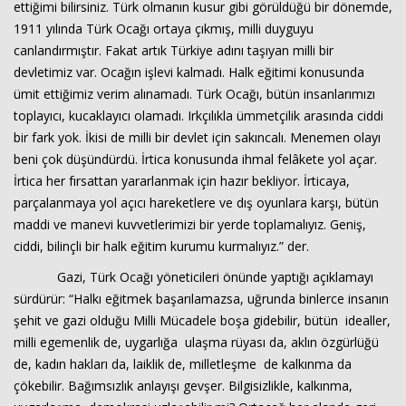
ettiğimi bilirsiniz. Türk olmanın kusur gibi görüldüğü bir dönemde,
1911 yılında Türk Ocağı ortaya çıkmış, milli duyguyu
canlandırmıştır. Fakat artık Türkiye adını taşıyan milli bir
devletimiz var. Ocağın işlevi kalmadı. Halk eğitimi konusunda
ümit ettiğimiz verim alınamadı. Türk Ocağı, bütün insanlarımızı
toplayıcı, kucaklayıcı olamadı. Irkçılıkla ümmetçilik arasında ciddi
bir fark yok. İkisi de milli bir devlet için sakıncalı. Menemen olayı
beni çok düşündürdü. İrtica konusunda ihmal felâkete yol açar.
İrtica her fırsattan yararlanmak için hazır bekliyor. İrticaya,
parçalanmaya yol açıcı hareketlere ve dış oyunlara karşı, bütün
maddi ve manevi kuvvetlerimizi bir yerde toplamalıyız. Geniş,
ciddi, bilinçli bir halk eğitim kurumu kurmalıyız.” der.
Gazi, Türk Ocağı yöneticileri önünde yaptığı açıklamayı
sürdürür: “Halkı eğitmek başarılamazsa, uğrunda binlerce insanın
şehit ve gazi olduğu Milli Mücadele boşa gidebilir, bütün idealler,
milli egemenlik de, uygarlığa ulaşma rüyası da, aklın özgürlüğü
de, kadın hakları da, laiklik de, milletleşme de kalkınma da
çökebilir. Bağımsızlık anlayışı gevşer. Bilgisizlikle, kalkınma,