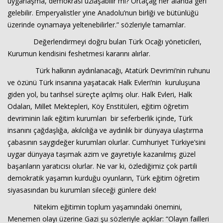
uygarlaşma, demokrasi uzlaşabilir mi? Ortaçağ her alanda geri
gelebilir. Emperyalistler yine Anadolu’nun birliği ve bütünlüğü
Haberin Doğru Adresi.
üzerinde oynamaya yeltenebilirler.” sözleriyle tamamlar.
Değerlendirmeyi doğru bulan Türk Ocağı yöneticileri,
Kurumun kendisini feshetmesi kararını alırlar.
Türk halkının aydınlanacağı, Atatürk Devrimi’nin ruhunu
ve özünü Türk insanına yaşatacak Halk Evleri’nin kuruluşuna
giden yol, bu tarihsel süreçte açılmış olur. Halk Evleri, Halk
Odaları, Millet Mektepleri, Köy Enstitüleri, eğitim öğretim
devriminin laik eğitim kurumları bir seferberlik içinde, Türk
insanını çağdaşlığa, akılcılığa ve aydınlık bir dünyaya ulaştırma
çabasının saygıdeğer kurumları olurlar. Cumhuriyet Türkiye’sini
uygar dünyaya taşımak azim ve gayretiyle kazanılmış güzel
başarıların yaratıcısı olurlar. Ne var ki, özlediğimiz çok partili
demokratik yaşamın kurduğu oyunların, Türk eğitim öğretim
siyasasından bu kurumları sileceği günlere dek!
Nitekim eğitimin toplum yaşamındaki önemini,
Menemen olayı üzerine Gazi şu sözleriyle açıklar: “Olayın failleri