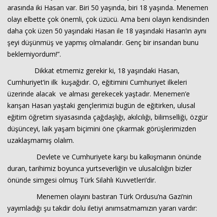
arasında iki Hasan var. Biri 50 yaşında, biri 18 yaşında. Menemen
olayı elbette çok önemli, çok üzücü. Ama beni olayın kendisinden
daha çok üzen 50 yaşındaki Hasan ile 18 yaşındaki Hasan’ın aynı
şeyi düşünmüş ve yapmış olmalarıdır. Genç bir insandan bunu
beklemiyordum!”.
Dikkat etmemiz gerekir ki, 18 yaşındaki Hasan,
Cumhuriyet’in ilk kuşağıdır. O, eğitimini Cumhuriyet ilkeleri
üzerinde alacak ve alması gerekecek yaştadır. Menemen’e
karışan Hasan yaştaki gençlerimizi bugün de eğitirken, ulusal
eğitim öğretim siyasasında çağdaşlığı, akılcılığı, bilimselliği, özgür
düşünceyi, laik yaşam biçimini öne çıkarmak görüşlerimizden
uzaklaşmamış olalım.
Devlete ve Cumhuriyete karşı bu kalkışmanın önünde
duran, tarihimiz boyunca yurtseverliğin ve ulusalcılığın bizler
önünde simgesi olmuş Türk Silahlı Kuvvetleri’dir.
Menemen olayını bastıran Türk Ordusu’na Gazi’nin
yayımladığı şu takdir dolu iletiyi anımsatmamızın yararı vardır: