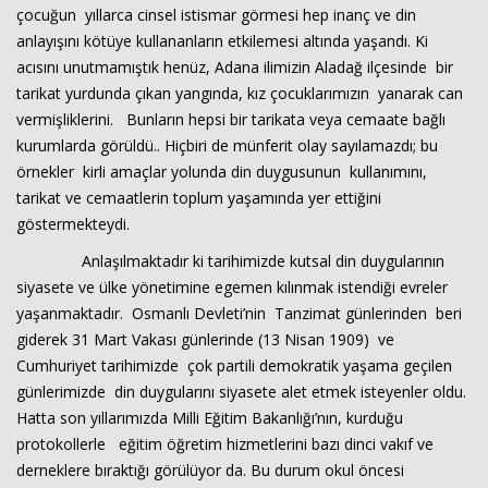
çocuğun yıllarca cinsel istismar görmesi hep inanç ve din
anlayışını kötüye kullananların etkilemesi altında yaşandı. Ki
acısını unutmamıştık henüz, Adana ilimizin Aladağ ilçesinde bir
tarikat yurdunda çıkan yangında, kız çocuklarımızın yanarak can
vermişliklerini. Bunların hepsi bir tarikata veya cemaate bağlı
kurumlarda görüldü.. Hiçbiri de münferit olay sayılamazdı; bu
örnekler kirli amaçlar yolunda din duygusunun kullanımını,
tarikat ve cemaatlerin toplum yaşamında yer ettiğini
göstermekteydi.
Anlaşılmaktadır ki tarihimizde kutsal din duygularının
siyasete ve ülke yönetimine egemen kılınmak istendiği evreler
yaşanmaktadır. Osmanlı Devleti’nin Tanzimat günlerinden beri
giderek 31 Mart Vakası günlerinde (13 Nisan 1909) ve
Cumhuriyet tarihimizde çok partili demokratik yaşama geçilen
günlerimizde din duygularını siyasete alet etmek isteyenler oldu.
Hatta son yıllarımızda Milli Eğitim Bakanlığı’nın, kurduğu
protokollerle eğitim öğretim hizmetlerini bazı dinci vakıf ve
derneklere bıraktığı görülüyor da. Bu durum okul öncesi