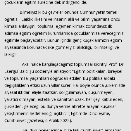
çocukların eğitim sürecine dek indirgendi de.
Bilmeliyiz ki bu çevreler önünde Cumhuriyet’in temel
öğretisi ‘Laiklik’ ilkesini ve insanın aklı ve bilimi yaşamına öncü
kılması anlayışını topluma egemen kılmak zorundayız; ilk
adımsa eğitim öğretim kurumlarında çocuklarımıza vereceğimiz
eğitimle başlayacaktır. Bunun içindir genç kuşaklarımızın eğitim
siyasasında korunacak ilke görmeliyiz akılcılığı, bilimselliği ve
laikliği!
Aksi halde karşılaşacağımız toplumsal sıkıntıyı Prof. Dr
Esergül Balcı şu sözleriyle anlatıyor: “Eğitim politikaları, bireysel
ve toplumsal yaşantıları doğrudan etkiler. Bu politikalardaki
değişikliklerin etkisi uzun yıllar sürer. Hal böyle olunca ,ülkemizde
siyasal iktidar eliyle itaatkâr, sorgulamayan, düşünmeyen,
yaratıcı olmayan, estetik ve sanattan uzak, her şeyi kabul eden,
şükreden, geleceği bu dünya yerine ahrette arayan kuşaklar
yetiştirmenin hedeflendiği açıktır.” ( Eğitimde Dincileşme,
Cumhuriyet gazetesi, 6 Aralık 2022).
Bu düşünceler içinde, bize laik Cumhuriyet’i armağan