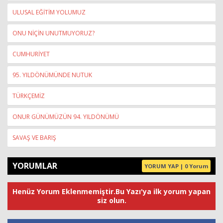
ULUSAL EĞİTİM YOLUMUZ
ONU NİÇİN UNUTMUYORUZ?
CUMHURİYET
95. YILDÖNÜMÜNDE NUTUK
TÜRKÇEMİZ
ONUR GÜNÜMÜZÜN 94. YILDÖNÜMÜ
SAVAŞ VE BARIŞ
YORUMLAR
YORUM YAP | 0 Yorum
Henüz Yorum Eklenmemiştir.Bu Yazı'ya ilk yorum yapan
siz olun.