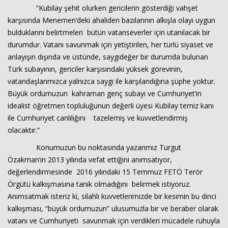
“Kubilay şehit olurken gericilerin gösterdiği vahşet
karşısında Menemen’deki ahaliden bazılarının alkışla olayı uygun
bulduklarını belirtmeleri bütün vatanseverler için utanılacak bir
durumdur. Vatanı savunmak için yetiştirilen, her türlü siyaset ve
anlayışın dışında ve üstünde, saygıdeğer bir durumda bulunan
Türk subayının, gericiler karşısındaki yüksek görevinin,
vatandaşlarımızca yalnızca saygı ile karşılandığına şüphe yoktur.
Büyük ordumuzun kahraman genç subayı ve Cumhuriyet’in
idealist öğretmen topluluğunun değerli üyesi Kubilay temiz kanı
ile Cumhuriyet canlılığını tazelemiş ve kuvvetlendirmiş
olacaktır.”
Konumuzun bu noktasında yazarımız Turgut
Özakman’ın 2013 yılında vefat ettiğini anımsatıyor,
değerlendirmesinde 2016 yılındaki 15 Temmuz FETÖ Terör
Örgütü kalkışmasına tanık olmadığını belirmek istiyoruz.
Anımsatmak isteriz ki, silahlı kuvvetlerimizde bir kesimin bu dinci
kalkışması, “büyük ordumuzun” ulusumuzla bir ve beraber olarak
vatanı ve Cumhuriyeti savunmak için verdikleri mücadele ruhuyla