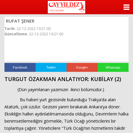
ANASAYFA
RUFAT ŞENER
KATEGORİLER
Tarih:
22-12-2022 19:21:00
Güncelleme:
22-12-2022 19:21:00
YAZARLAR
ANKETLER
FOTO GALERİ
Facebook
Twitter
Google+
Whatsapp
TURGUT ÖZAKMAN ANLATIYOR: KUBİLAY (2)
VİDEO GALERİ
(Dün yayımlanan yazımızın ikinci bölümüdür.)
KÜNYE
Bu haberi yurt gezisinde bulunduğu Trakya’da alan
Atatürk, çok üzülür. Gezisini yarım bırakarak Ankara’ya döner.
İLETİŞİM
Eksikliğin halkın aydınlatılmamasında olduğunu, Devrimlerin halka
benimsetilemediğini görmekle, Türk Ocağı yöneticilerini bir
toplantıya çağırır. Yöneticilere “Türk Ocağı’nın hizmetlerini takdir