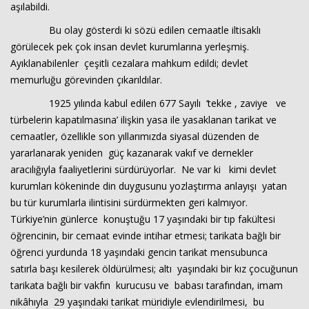
aşılabildi.
Bu olay gösterdi ki sözü edilen cemaatle iltisaklı
görülecek pek çok insan devlet kurumlarına yerleşmiş.
Ayıklanabilenler çeşitli cezalara mahkum edildi; devlet
memurluğu görevinden çıkarıldılar.
1925 yılında kabul edilen 677 Sayılı ‘tekke , zaviye ve
türbelerin kapatılmasına’ ilişkin yasa ile yasaklanan tarikat ve
cemaatler, özellikle son yıllarımızda siyasal düzenden de
yararlanarak yeniden güç kazanarak vakıf ve dernekler
aracılığıyla faaliyetlerini sürdürüyorlar. Ne var ki kimi devlet
kurumları kökeninde din duygusunu yozlaştırma anlayışı yatan
bu tür kurumlarla ilintisini sürdürmekten geri kalmıyor.
Türkiye’nin günlerce konuştuğu 17 yaşındaki bir tıp fakültesi
öğrencinin, bir cemaat evinde intihar etmesi; tarikata bağlı bir
öğrenci yurdunda 18 yaşındaki gencin tarikat mensubunca
satırla başı kesilerek öldürülmesi; altı yaşındaki bir kız çocuğunun
tarikata bağlı bir vakfın kurucusu ve babası tarafından, imam
nikâhıyla 29 yaşındaki tarikat müridiyle evlendirilmesi, bu