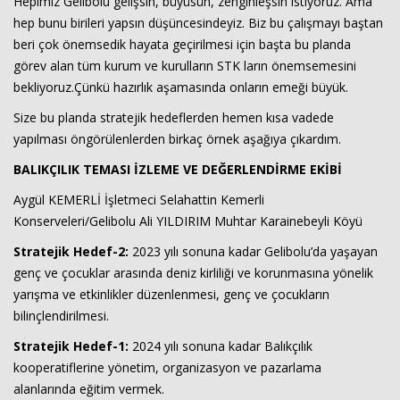
Hepimiz Gelibolu gelişsin, büyüsün, zenginleşsin istiyoruz. Ama
hep bunu birileri yapsın düşüncesindeyiz. Biz bu çalışmayı baştan
beri çok önemsedik hayata geçirilmesi için başta bu planda
görev alan tüm kurum ve kurulların STK ların önemsemesini
bekliyoruz.Çünkü hazırlık aşamasında onların emeği büyük.
Size bu planda stratejik hedeflerden hemen kısa vadede
yapılması öngörülenlerden birkaç örnek aşağıya çıkardım.
BALIKÇILIK TEMASI İZLEME VE DEĞERLENDİRME EKİBİ
Aygül KEMERLİ İşletmeci Selahattin Kemerli
Konserveleri/Gelibolu Ali YILDIRIM Muhtar Karainebeyli Köyü
Stratejik Hedef-2:
2023 yılı sonuna kadar Gelibolu’da yaşayan
genç ve çocuklar arasında deniz kirliliği ve korunmasına yönelik
yarışma ve etkinlikler düzenlenmesi, genç ve çocukların
bilinçlendirilmesi.
Stratejik Hedef-1:
2024 yılı sonuna kadar Balıkçılık
kooperatiflerine yönetim, organizasyon ve pazarlama
alanlarında eğitim vermek.