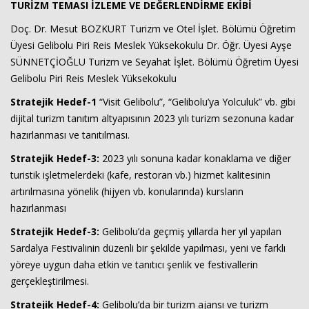
TURİZM TEMASI İZLEME VE DEĞERLENDİRME EKİBİ
Doç. Dr. Mesut BOZKURT Turizm ve Otel İşlet. Bölümü Öğretim
Üyesi Gelibolu Piri Reis Meslek Yüksekokulu Dr. Öğr. Üyesi Ayşe
SÜNNETÇİOĞLU Turizm ve Seyahat İşlet. Bölümü Öğretim Üyesi
Gelibolu Piri Reis Meslek Yüksekokulu
Stratejik Hedef-1
“Visit Gelibolu”, “Gelibolu’ya Yolculuk” vb. gibi
dijital turizm tanıtım altyapısının 2023 yılı turizm sezonuna kadar
hazırlanması ve tanıtılması.
Stratejik Hedef-3:
2023 yılı sonuna kadar konaklama ve diğer
turistik işletmelerdeki (kafe, restoran vb.) hizmet kalitesinin
artırılmasına yönelik (hijyen vb. konularında) kursların
hazırlanması
Stratejik Hedef-3:
Gelibolu’da geçmiş yıllarda her yıl yapılan
Sardalya Festivalinin düzenli bir şekilde yapılması, yeni ve farklı
yöreye uygun daha etkin ve tanıtıcı şenlik ve festivallerin
gerçekleştirilmesi.
Stratejik Hedef-4:
Gelibolu’da bir turizm ajansı ve turizm