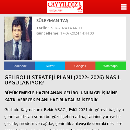
ANASAYFA
SÜLEYMAN TAŞ
KATEGORİLER
Tarih:
17-07-2024 14:44:00
Güncelleme:
17-07-2024 14:44:00
YAZARLAR
ANKETLER
FOTO GALERİ
Facebook
Twitter
Google+
Whatsapp
GELİBOLU STRATEJİ PLANI (2022- 2026) NASIL
VİDEO GALERİ
UYGULANIYOR?
BÜYÜK EMEKLE HAZIRLANAN GELİBOLUNUN GELİŞİMİNE
KÜNYE
KATKI VERECEK PLANI HATIRLATALIM İSTEDİK
İLETİŞİM
Gelibolu Kaymakamı Bekir ABACI, Eylül 2021 de göreve başlayıp
şehri tanıdıktan sonra bu güzel şehrin adına, tarihine yaraşır bir
şekilde, modern ve çağdaş şehircilik anlayışı ile sonraki nesillere