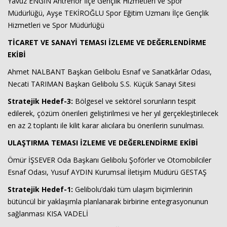
Yavuz ENGİN Antrenör İlçe Gençlik Hizmetleri ve Spor
Müdürlüğü, Ayşe TEKİROĞLU Spor Eğitim Uzmanı İlçe Gençlik
Hizmetleri ve Spor Müdürlüğü
TİCARET VE SANAYİ TEMASI İZLEME VE DEĞERLENDİRME
EKİBİ
Ahmet NALBANT Başkan Gelibolu Esnaf ve Sanatkârlar Odası,
Necati TARIMAN Başkan Gelibolu S.S. Küçük Sanayi Sitesi
Stratejik Hedef-3:
Bölgesel ve sektörel sorunların tespit
edilerek, çözüm önerileri geliştirilmesi ve her yıl gerçekleştirilecek
en az 2 toplantı ile kilit karar alıcılara bu önerilerin sunulması.
ULAŞTIRMA TEMASI İZLEME VE DEĞERLENDİRME EKİBİ
Ömür İŞSEVER Oda Başkanı Gelibolu Şoförler ve Otomobilciler
Esnaf Odası, Yusuf AYDIN Kurumsal İletişim Müdürü GESTAŞ
Stratejik Hedef-1:
Gelibolu’daki tüm ulaşım biçimlerinin
bütüncül bir yaklaşımla planlanarak birbirine entegrasyonunun
sağlanması KISA VADELİ