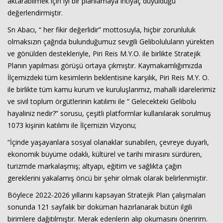
aktarabilmek için iyi bir planlamaya ihtiyaç duyulduğu
değerlendirmiştir.
Sn Abacı, “ her fikir değerlidir” mottosuyla, hiçbir zorunluluk
olmaksızın çağrıda bulunduğumuz sevgili Geliboluluların yürekten
ve gönülden destekleriyle, Piri Reis M.Y.O. ile birlikte Stratejik
Planın yapılması görüşü ortaya çıkmıştır. Kaymakamlığımızda
İlçemizdeki tüm kesimlerin beklentisine karşılık, Piri Reis M.Y. O.
ile birlikte tüm kamu kurum ve kuruluşlarımız, mahalli idarelerimiz
ve sivil toplum örgütlerinin katılımı ile “ Gelecekteki Gelibolu
hayaliniz nedir?” sorusu, çeşitli platformlar kullanılarak sorulmuş
1073 kişinin katılımı ile İlçemizin Vizyonu;
“İçinde yaşayanlara sosyal olanaklar sunabilen, çevreye duyarlı,
ekonomik büyüme odaklı, kültürel ve tarihi mirasını sürdüren,
turizmde markalaşmış; altyapı, eğitim ve sağlıkta çağın
gereklerini yakalamış öncü bir şehir olmak olarak belirlenmiştir.
Böylece 2022-2026 yıllarını kapsayan Stratejik Plan çalışmaları
sonunda 121 sayfalık bir doküman hazırlanarak bütün ilgili
birimlere dağıtılmıştır. Merak edenlerin alıp okumasını öneririm.