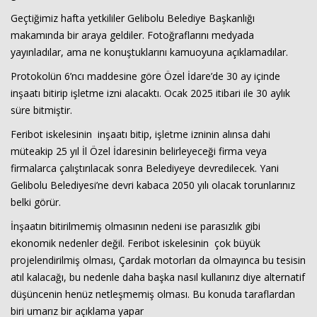
Geçtiğimiz hafta yetkililer Gelibolu Belediye Başkanlığı
makamında bir araya geldiler. Fotoğraflarını medyada
yayınladılar, ama ne konuştuklarını kamuoyuna açıklamadılar.
Protokolün 6’ncı maddesine göre Özel İdare’de 30 ay içinde
inşaatı bitirip işletme izni alacaktı. Ocak 2025 itibari ile 30 aylık
süre bitmiştir.
Feribot iskelesinin inşaatı bitip, işletme izninin alınsa dahi
müteakip 25 yıl İl Özel İdaresinin belirleyeceği firma veya
firmalarca çalıştırılacak sonra Belediyeye devredilecek. Yani
Gelibolu Belediyesi’ne devri kabaca 2050 yılı olacak torunlarınız
belki görür.
İnşaatın bitirilmemiş olmasının nedeni ise parasızlık gibi
ekonomik nedenler değil. Feribot iskelesinin çok büyük
projelendirilmiş olması, Çardak motorları da olmayınca bu tesisin
atıl kalacağı, bu nedenle daha başka nasıl kullanırız diye alternatif
düşüncenin henüz netleşmemiş olması. Bu konuda taraflardan
biri umarız bir açıklama yapar