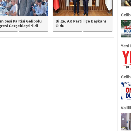
Geli
ın Sesi Partisi Gelibolu
Bilge, AK Parti İlçe Başkanı
Türki
resi Gerçekleştirildi
Oldu
Yeni 
Açıkl
Gelib
Önem
Valil
Duyu