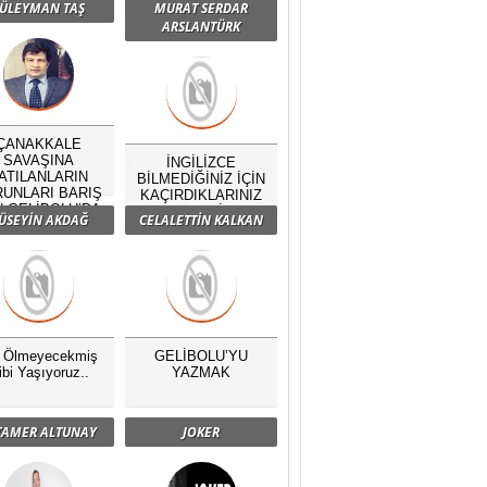
ÜLEYMAN TAŞ
MURAT SERDAR
ARSLANTÜRK
ÇANAKKALE
SAVAŞINA
İNGİLİZCE
ATILANLARIN
BİLMEDİĞİNİZ İÇİN
UNLARI BARIŞ
KAÇIRDIKLARINIZ
N GELİBOLU’DA
NELERDİR?
ÜSEYİN AKDAĞ
CELALETTİN KALKAN
BULUŞTU
ç Ölmeyecekmiş
GELİBOLU’YU
ibi Yaşıyoruz..
YAZMAK
 TAMER ALTUNAY
JOKER