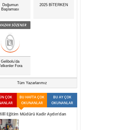
Doğumun
2025 BİTERKEN
Başlaması
MAZAN SÖZENER
Gelibolu’da
elkenler Fora
Tüm Yazarlarımız
ÜN ÇOK
BU HAFTA ÇOK
BU AY ÇOK
NANLAR
OKUNANLAR
OKUNANLAR
Millî Eğitim Müdürü Kadir Aydın’dan
Ziyaretleri..