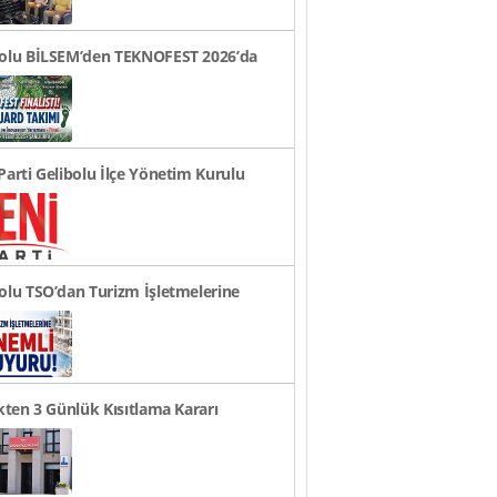
bolu BİLSEM’den TEKNOFEST 2026’da
ye Finali Başarıs..
Parti Gelibolu İlçe Yönetim Kurulu
andı
olu TSO’dan Turizm İşletmelerine
li Duyuru!
ikten 3 Günlük Kısıtlama Kararı
rusu