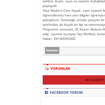
sohbet, ikram, oyun ve samimi muhabbet o
paylaşıldı.
Okul Müdürü Cem Kayalı, cami ziyareti ile
öğrencilerimiz hem yeni bilgiler öğreniyo
pekiştiriyor. Geleceğe umutla yürüyen bir
tarafından da büyük bir ilgi ve memnuniye
Programın sonunda, 26 Kasım İlkokulu Mü
edip, oyunlar oynayan İlçe Müftüsü İsmai
Haber: Elif MAYADAĞ
Etiketler
YORUMLAR
BU HABER'E
FACEBOOK YORUM