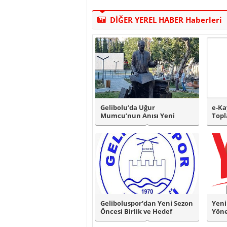
DİĞER YEREL HABER Haberleri
Gelibolu’da Uğur
e-Ka
Mumcu’nun Anısı Yeni
Topl
Parkta Yaşatılacak..
Geliboluspor’dan Yeni Sezon
Yeni
Öncesi Birlik ve Hedef
Yöne
Vurgusu..