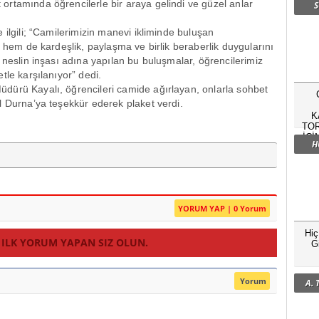
rtamında öğrencilerle bir araya gelindi ve güzel anlar
S
 ilgili; “Camilerimizin manevi ikliminde buluşan
r hem de kardeşlik, paylaşma ve birlik beraberlik duygularını
 neslin inşası adına yapılan bu buluşmalar, öğrencilerimiz
tle karşılanıyor” dedi.
dürü Kayalı, öğrencileri camide ağırlayan, onlarla sohbet
l Durna’ya teşekkür ederek plaket verdi.
K
TOR
İÇİ
H
YORUM YAP | 0 Yorum
Hi
 ILK YORUM YAPAN SIZ OLUN.
G
Yorum
A.