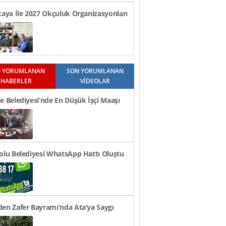
kaya İle 2027 Okçuluk Organizasyonları
üldü..
 YORUMLANAN
SON YORUMLANAN
HABERLER
VİDEOLAR
e Belediyesi’nde En Düşük İşçi Maaşı
n TL Oldu
olu Belediyesi WhatsApp Hattı Oluştu
en Zafer Bayramı’nda Ata’ya Saygı
i