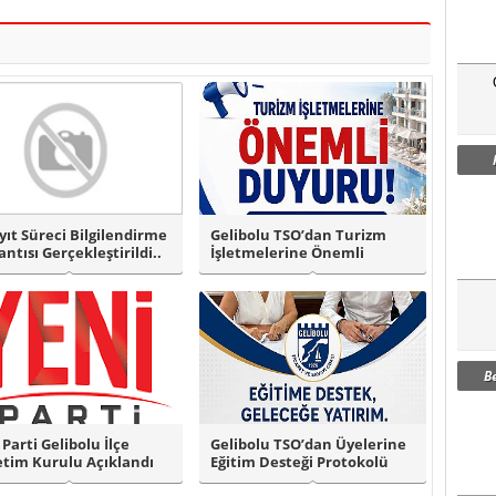
yıt Süreci Bilgilendirme
Gelibolu TSO’dan Turizm
antısı Gerçekleştirildi..
İşletmelerine Önemli
Duyuru!
B
 Parti Gelibolu İlçe
Gelibolu TSO’dan Üyelerine
tim Kurulu Açıklandı
Eğitim Desteği Protokolü