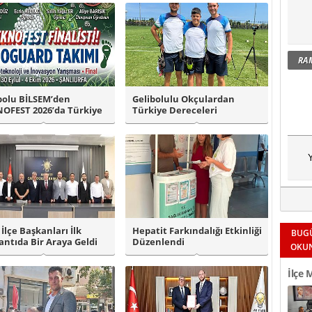
RA
bolu BİLSEM’den
Gelibolulu Okçulardan
OFEST 2026’da Türkiye
Türkiye Dereceleri
i Başarıs..
Y
 İlçe Başkanları İlk
Hepatit Farkındalığı Etkinliği
BUG
antıda Bir Araya Geldi
Düzenlendi
OKU
İlçe 
Okul 