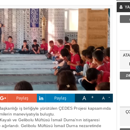
YA
ATA
DR
A
Paylaş
Paylaş
A
i Başkanlığı iş birliğiyle yürütülen ÇEDES Projesi kapsamında
Ç
milerin maneviyatıyla buluştu.
yalı ve Gelibolu Müftüsü İsmail Durna’nın istişaresi
 ağırlandı. Gelibolu Müftüsü İsmail Durna nezaretinde