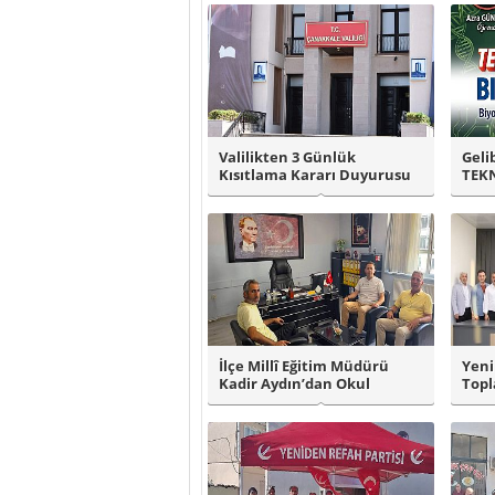
Valilikten 3 Günlük
Geli
Kısıtlama Kararı Duyurusu
TEKN
Final
İlçe Millî Eğitim Müdürü
Yeni
Kadir Aydın’dan Okul
Topl
Ziyaretleri..