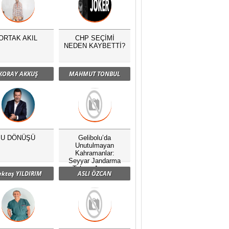
ORTAK AKIL
CHP SEÇİMİ
NEDEN KAYBETTİ?
KORAY AKKUŞ
MAHMUT TONBUL
U DÖNÜŞÜ
Gelibolu’da
Unutulmayan
Kahramanlar:
Seyyar Jandarma
Taburu Anması
ektaş YILDIRIM
ASLI ÖZCAN