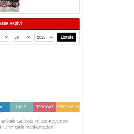
BER ARŞİVİ