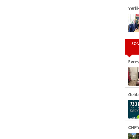
Yerli
Görüş
SON
Evreş
48 Bi
Gelib
CHP’d
Tören