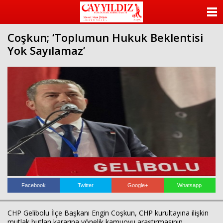
ANASAYFA
Coşkun; ‘Toplumun Hukuk Beklentisi
KATEGORİLER
Yok Sayılamaz’
YAZARLAR
ANKETLER
FOTO GALERİ
VİDEO GALERİ
KÜNYE
İLETİŞİM
Facebook
Twitter
Google+
Whatsapp
CHP Gelibolu İlçe Başkanı Engin Coşkun, CHP kurultayına ilişkin
mutlak butlan kararına yönelik kamuoyu araştırmasının