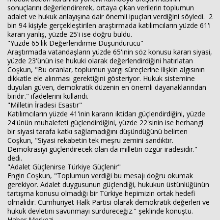
sonuçlarını değerlendirerek, ortaya çıkan verilerin toplumun
adalet ve hukuk anlayışına dair önemli ipuçları verdiğini söyledi. 2
bin 94 kişiyle gerçekleştirilen araştırmada katılımcıların yüzde 61'i
kararı yanlış, yüzde 25'i ise doğru buldu.
"Yüzde 65'lik Değerlendirme Düşündürücü"
Araştırmada vatandaşların yüzde 65'inin söz konusu kararı siyasi,
yüzde 23'ünün ise hukuki olarak değerlendirdiğini hatırlatan
Coşkun, "Bu oranlar, toplumun yargı süreçlerine ilişkin algısının
dikkatle ele alınması gerektiğini gösteriyor. Hukuk sistemine
duyulan güven, demokratik düzenin en önemli dayanaklarından
biridir." ifadelerini kullandı.
"Milletin İradesi Esastır"
Katılımcıların yüzde 41'inin kararın iktidarı güçlendirdiğini, yüzde
24'ünün muhalefeti güçlendirdiğini, yüzde 22'sinin ise herhangi
bir siyasi tarafa katkı sağlamadığını düşündüğünü belirten
Coşkun, "Siyasi rekabetin tek meşru zemini sandıktır.
Demokrasiyi güçlendirecek olan da milletin özgür iradesidir."
dedi.
"Adalet Güçlenirse Türkiye Güçlenir"
Engin Coşkun, "Toplumun verdiği bu mesajı doğru okumak
gerekiyor. Adalet duygusunun güçlendiği, hukukun üstünlüğünün
tartışma konusu olmadığı bir Türkiye hepimizin ortak hedefi
olmalıdır. Cumhuriyet Halk Partisi olarak demokratik değerleri ve
hukuk devletini savunmayı sürdüreceğiz." şeklinde konuştu.
Haber Merkezi