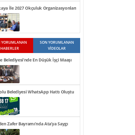
kaya İle 2027 Okçuluk Organizasyonları
üldü..
 YORUMLANAN
SON YORUMLANAN
HABERLER
VİDEOLAR
e Belediyesi’nde En Düşük İşçi Maaşı
n TL Oldu
olu Belediyesi WhatsApp Hattı Oluştu
en Zafer Bayramı’nda Ata’ya Saygı
i