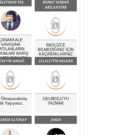
ÜLEYMAN TAŞ
MURAT SERDAR
ARSLANTÜRK
ÇANAKKALE
SAVAŞINA
İNGİLİZCE
ATILANLARIN
BİLMEDİĞİNİZ İÇİN
UNLARI BARIŞ
KAÇIRDIKLARINIZ
N GELİBOLU’DA
NELERDİR?
ÜSEYİN AKDAĞ
CELALETTİN KALKAN
BULUŞTU
ç Ölmeyecekmiş
GELİBOLU’YU
ibi Yaşıyoruz..
YAZMAK
 TAMER ALTUNAY
JOKER