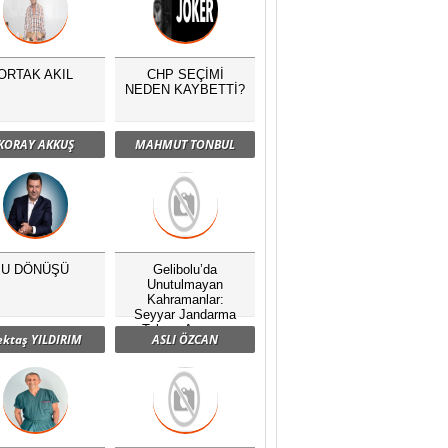
ORTAK AKIL
CHP SEÇİMİ
NEDEN KAYBETTİ?
KORAY AKKUŞ
MAHMUT TONBUL
U DÖNÜŞÜ
Gelibolu’da
Unutulmayan
Kahramanlar:
Seyyar Jandarma
Taburu Anması
ektaş YILDIRIM
ASLI ÖZCAN