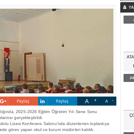
YA
ATA
DR
A
Paylaş
Paylaş
A
ığında, 2025-2026 Eğitim Öğretim Yılı Sene Sonu
Ç
ntısı gerçekleştirildi.
dolu Lisesi Konferans Salonu'nda düzenlenen toplantıya
ilçede görev yapan okul ve kurum müdürleri katıldı.