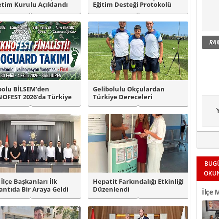
tim Kurulu Açıklandı
Eğitim Desteği Protokolü
RA
bolu BİLSEM’den
Gelibolulu Okçulardan
OFEST 2026’da Türkiye
Türkiye Dereceleri
i Başarıs..
Y
BUG
OKU
 İlçe Başkanları İlk
Hepatit Farkındalığı Etkinliği
antıda Bir Araya Geldi
Düzenlendi
İlçe 
Okul 