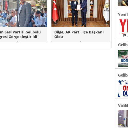
Yeni 
Açıkl
ın Sesi Partisi Gelibolu
Bilge, AK Parti İlçe Başkanı
resi Gerçekleştirildi
Oldu
Geli
Türki
Gelib
Önem
Valil
Duyu