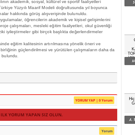
ının akademik, sosyal, kültürel ve sportif faaliyetleri
S
 Türkiye Yüzyılı Maarif Modeli doğrultusunda yıl boyunca
malar hakkında görüş alışverişinde bulunuldu.
uygulamalar, öğrencilerin akademik ve kişisel gelişimlerini
proje çalışmaları, mesleki eğitim faaliyetleri, okul güvenliği
iki iyileştirmeler gibi birçok başlıkta değerlendirmeler
sinde eğitim kalitesinin artırılmasına yönelik öneri ve
K
 birliğinin güçlendirilmesi ve yürütülen çalışmaların daha da
TOR
e bulundu.
İÇİ
H
Hi
YORUM YAP | 0 Yorum
G
 ILK YORUM YAPAN SIZ OLUN.
A.
Yorum