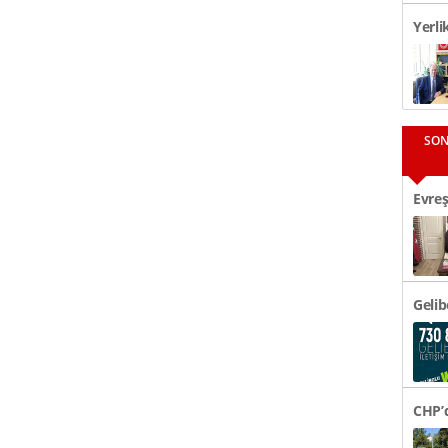
Yerli
Görüş
SON
Evreş
48 Bi
Gelib
CHP’d
Tören