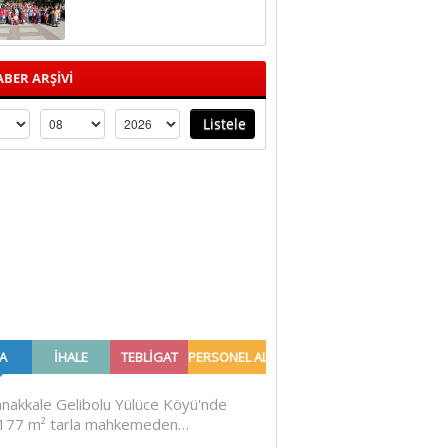
BER ARŞİVİ