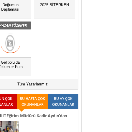
Doğumun
2025 BİTERKEN
Başlaması
MAZAN SÖZENER
Gelibolu’da
elkenler Fora
Tüm Yazarlarımız
ÜN ÇOK
BU HAFTA ÇOK
BU AY ÇOK
NANLAR
OKUNANLAR
OKUNANLAR
Millî Eğitim Müdürü Kadir Aydın’dan
Ziyaretleri..