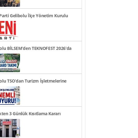
Parti Gelibolu İlçe Yönetim Kurulu
andı
bolu BİLSEM’den TEKNOFEST 2026’da
ye Finali Başarıs..
olu TSO’dan Turizm İşletmelerine
li Duyuru!
ikten 3 Günlük Kısıtlama Kararı
rusu