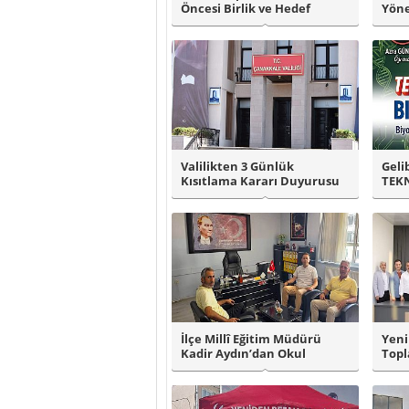
Öncesi Birlik ve Hedef
Yöne
Vurgusu..
Valilikten 3 Günlük
Geli
Kısıtlama Kararı Duyurusu
TEKN
Final
İlçe Millî Eğitim Müdürü
Yeni
Kadir Aydın’dan Okul
Topl
Ziyaretleri..