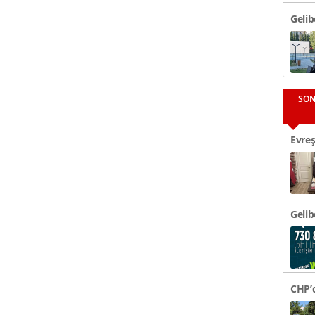
Geli
Parkt
SON
Evreş
48 Bi
Gelib
CHP’d
Tören