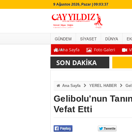
9 Ağustos 2026, Pazar | 09:03:38
GÜNDEM
SİYASET
DÜNYA
EK
İLAN
Ana Sayfa
Foto Galeri
V
SON DAKİKA
Ana Sayfa
YEREL HABER
Gel
Gelibolu'nun Tanı
Vefat Etti