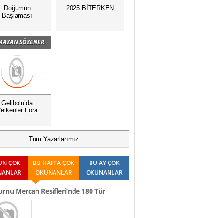
Doğumun
2025 BİTERKEN
Başlaması
MAZAN SÖZENER
Gelibolu’da
elkenler Fora
Tüm Yazarlarımız
ÜN ÇOK
BU HAFTA ÇOK
BU AY ÇOK
NANLAR
OKUNANLAR
OKUNANLAR
rnu Mercan Resifleri’nde 180 Tür
t Edildi