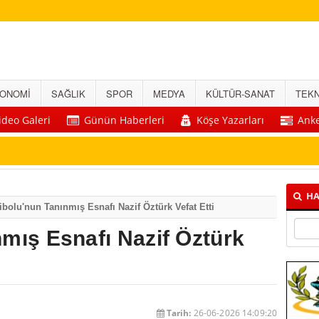
ONOMİ
SAĞLIK
SPOR
MEDYA
KÜLTÜR-SANAT
TEKN
ideo Galeri
Günün Haberleri
Köşe Yazarları
Anke
HA
ibolu'nun Tanınmış Esnafı Nazif Öztürk Vefat Etti
nmış Esnafı Nazif Öztürk
Tarih:
26-06-2026 14:09:20