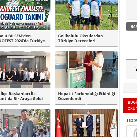
RA
bolu BİLSEM’den
Gelibolulu Okçulardan
OFEST 2026’da Türkiye
Türkiye Dereceleri
i Başarıs..
Y
 İlçe Başkanları İlk
Hepatit Farkındalığı Etkinliği
antıda Bir Araya Geldi
Düzenlendi
BUG
OKU
Tuzbu
Tespi