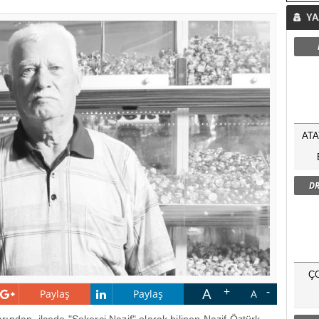
YA
ATA
DR
Ç
A
Paylaş
Paylaş
A