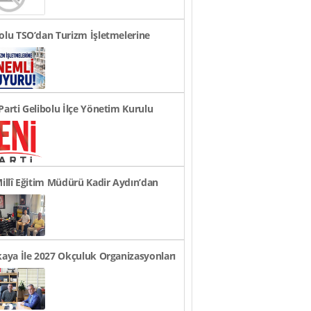
olu TSO’dan Turizm İşletmelerine
li Duyuru!
Parti Gelibolu İlçe Yönetim Kurulu
andı
Millî Eğitim Müdürü Kadir Aydın’dan
Ziyaretleri..
kaya İle 2027 Okçuluk Organizasyonları
üldü..