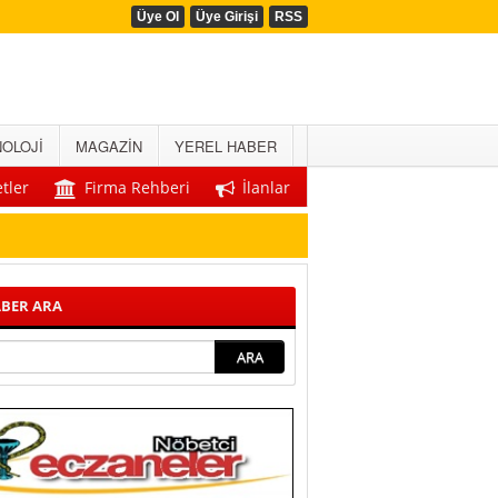
Üye Ol
Üye Girişi
RSS
OLOJİ
MAGAZİN
YEREL HABER
tler
Firma Rehberi
İlanlar
BER ARA