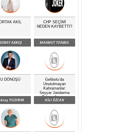
ORTAK AKIL
CHP SEÇİMİ
NEDEN KAYBETTİ?
KORAY AKKUŞ
MAHMUT TONBUL
U DÖNÜŞÜ
Gelibolu’da
Unutulmayan
Kahramanlar:
Seyyar Jandarma
Taburu Anması
ektaş YILDIRIM
ASLI ÖZCAN