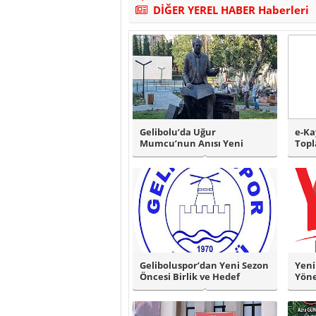
DİĞER YEREL HABER Haberleri
Gelibolu’da Uğur
e-Ka
Mumcu’nun Anısı Yeni
Topl
Parkta Yaşatılacak..
Geliboluspor’dan Yeni Sezon
Yeni
Öncesi Birlik ve Hedef
Yöne
Vurgusu..