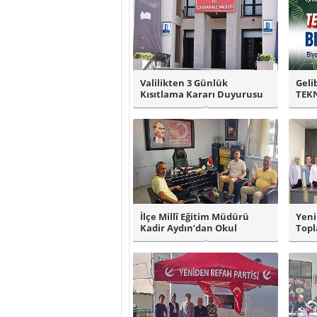
Valilikten 3 Günlük
Geli
Kısıtlama Kararı Duyurusu
TEKN
Final
İlçe Millî Eğitim Müdürü
Yeni
Kadir Aydın’dan Okul
Topl
Ziyaretleri..