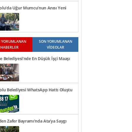
bolu’da Uğur Mumcu’nun Anısı Yeni
a Yaşatılacak..
 YORUMLANAN
SON YORUMLANAN
HABERLER
VİDEOLAR
e Belediyesi’nde En Düşük İşçi Maaşı
n TL Oldu
olu Belediyesi WhatsApp Hattı Oluştu
en Zafer Bayramı’nda Ata’ya Saygı
i