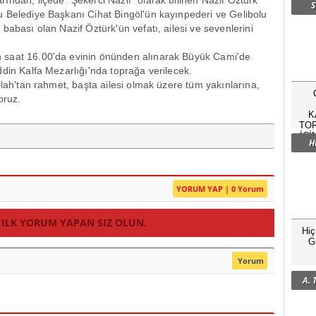
rından, ilçede "Şekerci Nazif" olarak bilinen Nazif Öztürk
S
 Belediye Başkanı Cihat Bingöl'ün kayınpederi ve Gelibolu
babası olan Nazif Öztürk'ün vefatı, ailesi ve sevenlerini
 saat 16.00'da evinin önünden alınarak Büyük Cami'de
din Kalfa Mezarlığı'nda toprağa verilecek.
llah'tan rahmet, başta ailesi olmak üzere tüm yakınlarına,
oruz.
K
TOR
İÇİ
H
YORUM YAP | 0 Yorum
 ILK YORUM YAPAN SIZ OLUN.
Hi
G
Yorum
A.