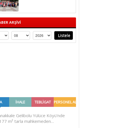
BER ARŞİVİ