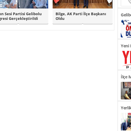
ın Sesi Partisi Gelibolu
Bilge, AK Parti İlçe Başkanı
Gelib
resi Gerçekleştirildi
Oldu
Önem
Yeni 
Açıkl
İlçe 
Okul 
Yerli
Görüş