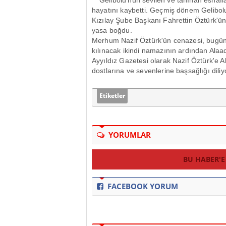
Gelibolu'nun sevilen ve tanınan esnafla
hayatını kaybetti. Geçmiş dönem Gelibolu
Kızılay Şube Başkanı Fahrettin Öztürk'ün 
yasa boğdu.
Merhum Nazif Öztürk'ün cenazesi, bugün
kılınacak ikindi namazının ardından Alaad
Ayyıldız Gazetesi olarak Nazif Öztürk'e A
dostlarına ve sevenlerine başsağlığı diliy
Etiketler
YORUMLAR
BU HABER'E
FACEBOOK YORUM