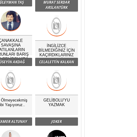
ÜLEYMAN TAŞ
MURAT SERDAR
ARSLANTÜRK
ÇANAKKALE
SAVAŞINA
İNGİLİZCE
ATILANLARIN
BİLMEDİĞİNİZ İÇİN
UNLARI BARIŞ
KAÇIRDIKLARINIZ
N GELİBOLU’DA
NELERDİR?
ÜSEYİN AKDAĞ
CELALETTİN KALKAN
BULUŞTU
ç Ölmeyecekmiş
GELİBOLU’YU
ibi Yaşıyoruz..
YAZMAK
 TAMER ALTUNAY
JOKER