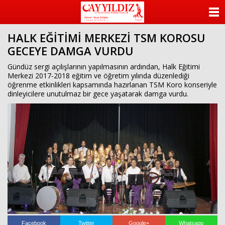
ANASAYFA
HALK EĞİTİMİ MERKEZİ TSM KOROSU
KATEGORİLER
GECEYE DAMGA VURDU
YAZARLAR
Gündüz sergi açılışlarının yapılmasının ardından, Halk Eğitimi
Merkezi 2017-2018 eğitim ve öğretim yılında düzenlediği
öğrenme etkinlikleri kapsamında hazırlanan TSM Koro konseriyle
ANKETLER
dinleyicilere unutulmaz bir gece yaşatarak damga vurdu.
FOTO GALERİ
VİDEO GALERİ
KÜNYE
İLETİŞİM
Facebook
Twitter
Google+
Whatsapp