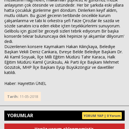
anlayışının çok ötesinde ve üstündedir. Her bir şarkıda eski yıllara
hatta çocukluk günlerime geri döndüm. Dinlerken keyif aldım,
Haberin Doğru Adresi.
mutlu oldum. Bu güzel gecenin tertibinde öncelikle kurum
çalışanlarıma ve tabi ki orkestra şefi Faize Çirozlar ile sazda ve
sözde sanatını icra eden ekibe içten teşekkürlerimi sunuyorum.
Gelibolu için güzel bir geceydi sizleri tebrik ediyorum Bir başka
konserde tekrar bulununcaya dek hepinize iyi akşamlar diliyorum'
dedi.
Düzenlenen konsere Kaymakam Hakan Kılınçkaya, Belediye
Başkan Vekili Deniz Cankara, Evreşe Belde Belediye Başkanı Dr.
Ali Kamil Soyuak, İlçe Milli Eğitim Müdürü Tahir Karaca, Halk
Eğitim Müdürü Kamil Çürüksulu, Ak Parti ilçe Başkanı Mehmet
Gözütok, MHP İlçe Başkanı Eyüp Büyükzöngür ve davetliler
katıldı.
Haber: Hayrettin ÜNEL
Tarih:
11-05-2018
YORUMLAR
YORUM YAP | 0 Yorum
Henüz yorum eklenmemiştir.