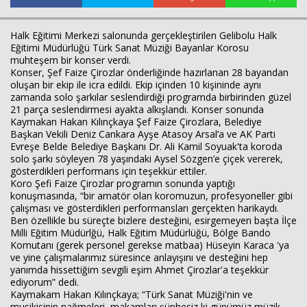
Halk Eğitimi Merkezi salonunda gerçekleştirilen Gelibolu Halk
Eğitimi Müdürlüğü Türk Sanat Müziği Bayanlar Korosu
muhteşem bir konser verdi.
Konser, Şef Faize Çirozlar önderliğinde hazırlanan 28 bayandan
oluşan bir ekip ile icra edildi. Ekip içinden 10 kişininde aynı
zamanda solo şarkılar seslendirdiği programda birbirinden güzel
21 parça seslendirmesi ayakta alkışlandı. Konser sonunda
Kaymakan Hakan Kılınçkaya Şef Faize Çirozlara, Belediye
Başkan Vekili Deniz Cankara Ayşe Atasoy Arsal’a ve AK Parti
Evreşe Belde Belediye Başkanı Dr. Ali Kamil Soyuak'ta koroda
solo şarkı söyleyen 78 yaşındaki Aysel Sözgen’e çiçek vererek,
gösterdikleri performans için teşekkür ettiler.
Koro Şefi Faize Çirozlar programın sonunda yaptığı
konuşmasında, “bir amatör olan koromuzun, profesyoneller gibi
çalışması ve gösterdikleri performansları gerçekten harikaydı.
Ben özellikle bu süreçte bizlere desteğini, esirgemeyen başta İlçe
Milli Eğitim Müdürlğü, Halk Eğitim Müdürlüğü, Bölge Bando
Komutanı (gerek personel gerekse matbaa) Hüseyin Karaca 'ya
ve yine çalışmalarımız süresince anlayışını ve desteğini hep
yanımda hissettiğim sevgili eşim Ahmet Çirozlar'a teşekkür
ediyorum” dedi.
Kaymakam Hakan Kılınçkaya; “Türk Sanat Müziği'nin ve
musikisinin nağmeleri, makamları şüphesiz ki günümüz müzik