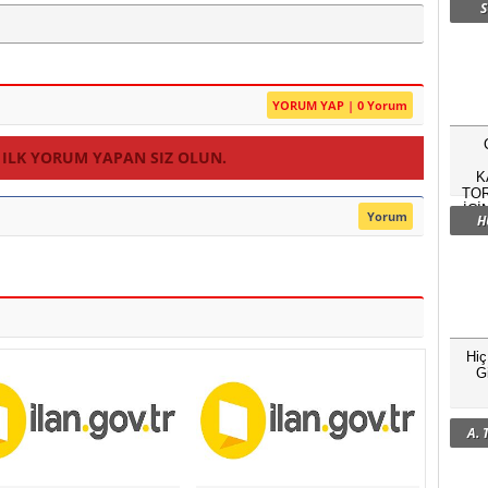
S
YORUM YAP | 0 Yorum
 ILK YORUM YAPAN SIZ OLUN.
K
TOR
İÇİ
Yorum
H
Hi
G
A.