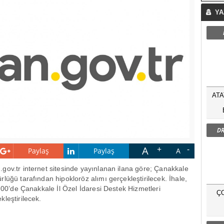
YA
ATA
DR
A
Paylaş
Paylaş
A
.gov.tr internet sitesinde yayınlanan ilana göre; Çanakkale
lüğü tarafından hipokloröz alımı gerçekleştirilecek. İhale,
1.00’de Çanakkale İl Özel İdaresi Destek Hizmetleri
Ç
leştirilecek.