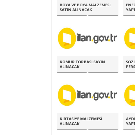
BOYA VE BOYA MALZEMESİ
ENER
SATIN ALINACAK
YAP
KÖMÜR TORBASI SAYIN
SÖZL
ALINACAK
PER
KIRTASİYE MALZEMESİ
AYD
ALINACAK
YAP