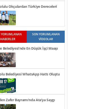
olulu Okçulardan Türkiye Dereceleri
 YORUMLANAN
SON YORUMLANAN
HABERLER
VİDEOLAR
e Belediyesi’nde En Düşük İşçi Maaşı
n TL Oldu
olu Belediyesi WhatsApp Hattı Oluştu
en Zafer Bayramı’nda Ata’ya Saygı
i