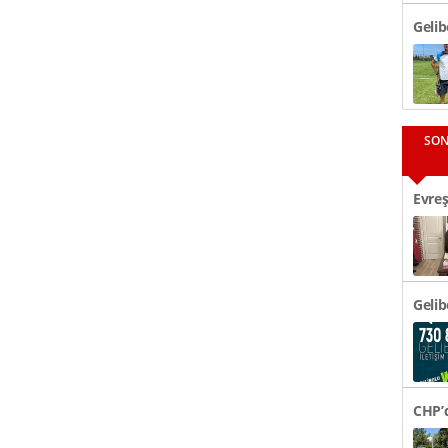
Gelib
SON
Evreş
48 Bi
Gelib
CHP’d
Tören