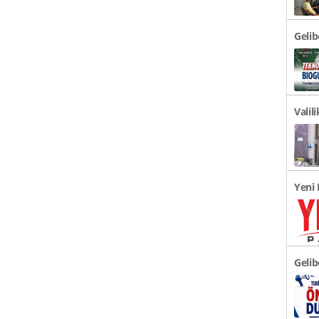
Geli
Türki
Valil
Duyu
Yeni 
Açıkl
Gelib
Önem