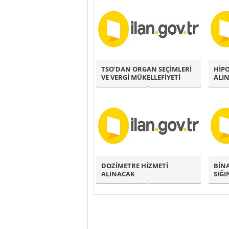
TSO’DAN ORGAN SEÇİMLERİ
HİP
VE VERGİ MÜKELLEFİYETİ
ALI
DUYURUSU..
DOZİMETRE HİZMETİ
BİNA
ALINACAK
SIĞI