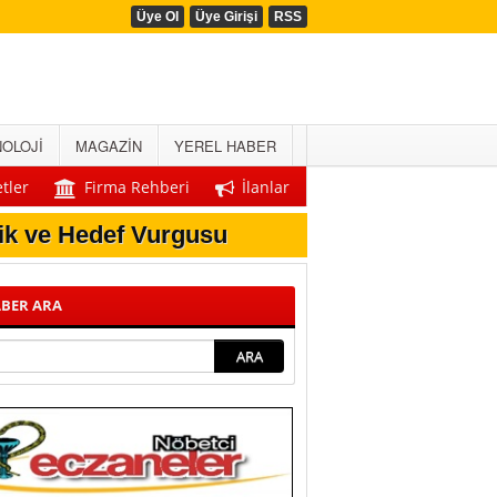
Üye Ol
Üye Girişi
RSS
OLOJİ
MAGAZİN
YEREL HABER
tler
Firma Rehberi
İlanlar
rçekleştirildi
Önemli Duyuru!
lik ve Hedef Vurgusu
Açıklandı
eği Protokolü
BER ARA