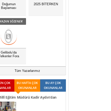
Doğumun
2025 BİTERKEN
Başlaması
MAZAN SÖZENER
Gelibolu’da
elkenler Fora
Tüm Yazarlarımız
ÜN ÇOK
BU HAFTA ÇOK
BU AY ÇOK
NANLAR
OKUNANLAR
OKUNANLAR
Millî Eğitim Müdürü Kadir Aydın’dan
Ziyaretleri..