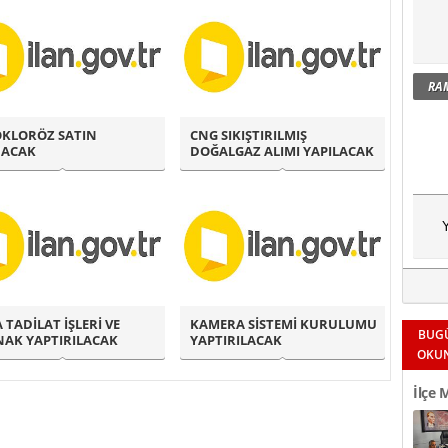
RA
OKLORÖZ SATIN
CNG SIKIŞTIRILMIŞ
NACAK
DOĞALGAZ ALIMI YAPILACAK
Y
 TADİLAT İŞLERİ VE
KAMERA SİSTEMİ KURULUMU
BUG
NAK YAPTIRILACAK
YAPTIRILACAK
OKU
İlçe 
Okul 