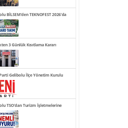
bolu BİLSEM’den TEKNOFEST 2026’da
ye Finali Başarıs..
ikten 3 Günlük Kısıtlama Kararı
rusu
Parti Gelibolu İlçe Yönetim Kurulu
andı
olu TSO’dan Turizm İşletmelerine
li Duyuru!