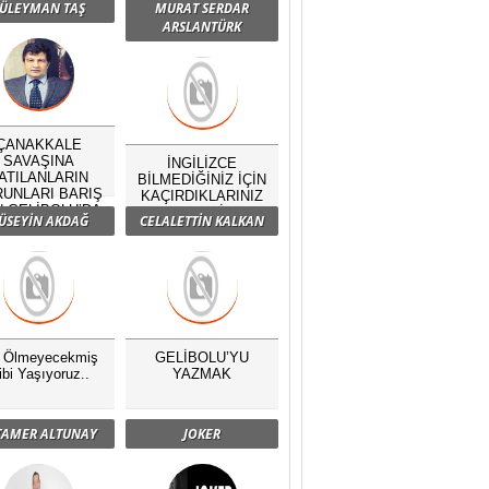
ÜLEYMAN TAŞ
MURAT SERDAR
ARSLANTÜRK
ÇANAKKALE
SAVAŞINA
İNGİLİZCE
ATILANLARIN
BİLMEDİĞİNİZ İÇİN
UNLARI BARIŞ
KAÇIRDIKLARINIZ
N GELİBOLU’DA
NELERDİR?
ÜSEYİN AKDAĞ
CELALETTİN KALKAN
BULUŞTU
ç Ölmeyecekmiş
GELİBOLU’YU
ibi Yaşıyoruz..
YAZMAK
 TAMER ALTUNAY
JOKER