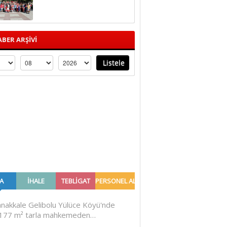
BER ARŞİVİ