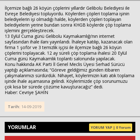
İlçemize bağlı 26 köyün çöplerini yıllardır Gelibolu Belediyesi ile
Evreşe Belediyesi topluyordu. Köylerden çöpleri toplama işinin
belediyelerin işi olmadığı halde, köylerden çöpleri toplayan
belediyelerin yerine bundan sonra KHGB köylerde çöp toplama
işlemini gerçekleştirecek.
13 Eylül Cuma günü Gelibolu Kaymakamlığı’nın internet
sayfasından ihale ilanı yayınlandı. İhaleye katılıp, kazanacak olan
firma 1 şoför ve 3 temizlik işçisi ile ilçemize bağlı 26 köyün
çöplerini toplayacak. 12 ay süreli çöp toplama ihalesi 20 Eylül
Cuma günü Kaymakamlık toplantı salonunda yapılacak.
Konu hakkında AK Parti İl Genel Meclis Üyesi Serhad Sürücü
yaptığı açıklamasında; “Göreve geldiğimiz günden itibaren
çalışmalarımızı sürdürdük. Nihayet, köylerimizin katı atık toplama
işinde ihale aşamasına gelindi. Köylerimizde çöp sorunumuzu
çok kısa bir sürede çözüme kavuşturacağız” dedi.
Haber: Cevriye ŞAHİN
Tarih:
14-09-2019
YORUMLAR
YORUM YAP | 0 Yorum