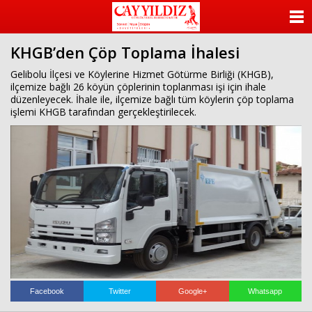
ANASAYFA
KHGB’den Çöp Toplama İhalesi
KATEGORİLER
Gelibolu İlçesi ve Köylerine Hizmet Götürme Birliği (KHGB),
ilçemize bağlı 26 köyün çöplerinin toplanması işi için ihale
YAZARLAR
düzenleyecek. İhale ile, ilçemize bağlı tüm köylerin çöp toplama
işlemi KHGB tarafından gerçekleştirilecek.
ANKETLER
FOTO GALERİ
VİDEO GALERİ
KÜNYE
İLETİŞİM
Facebook
Twitter
Google+
Whatsapp