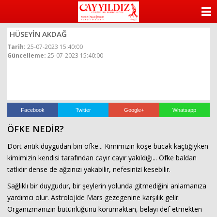
ANASAYFA
HÜSEYİN AKDAĞ
KATEGORİLER
Tarih:
25-07-2023 15:40:00
Güncelleme:
25-07-2023 15:40:00
YAZARLAR
ANKETLER
FOTO GALERİ
Facebook
Twitter
Google+
Whatsapp
ÖFKE NEDİR?
VİDEO GALERİ
Dört antik duygudan biri öfke... Kimimizin köşe bucak kaçtığıyken
KÜNYE
kimimizin kendisi tarafından cayır cayır yakıldığı... Öfke baldan
tatlıdır dense de ağzınızı yakabilir, nefesinizi kesebilir.
İLETİŞİM
Sağlıklı bir duygudur, bir şeylerin yolunda gitmediğini anlamanıza
yardımcı olur. Astrolojide Mars gezegenine karşılık gelir.
Organizmanızın bütünlüğünü korumaktan, belayı def etmekten