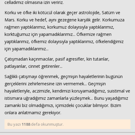
celladımız olmasına izin veririz.
Haberin Doğru Adresi.
Korku ve öfke iki kötücül olarak geçer astrolojide, Satürn ve
Mars. Korku ve hedef, aynı gezegene karşılık gelir. Korkumuza
rağmen yaptıklarımız, korkumuz dolayısıyla yaptıklarımız,
korktuğumuz için yapamadıklarımız... Öfkemize rağmen
yaptıklarımız, öfkemiz dolayısıyla yaptıklarımız, öfkelendiğimiz
için yapamadıklarımız...
Çatışmadan kaçınmacılar, pasif agresifler, kin tutanlar,
patlayanlar, cinnet getirenler...
Sağlıklı çatışmayı öğrenmek, geçmişin hayaletlerinin bugünün
gerçeklerini zehirlemesine izin vermemek... Geçmişin
hayaletleriyle, aczimizle, kendimizi koruyamadığımız, suistimal ve
istismara uğradığımız zamanlarla yüzleşmek... Bunu yaşadığımız
zamanki biz olmadığımızı, içimizdeki çocuklar bilmiyor. Bizim
onlara anlatmamız gerekiyor.
Bu yazı
1188
defa okunmuştur.