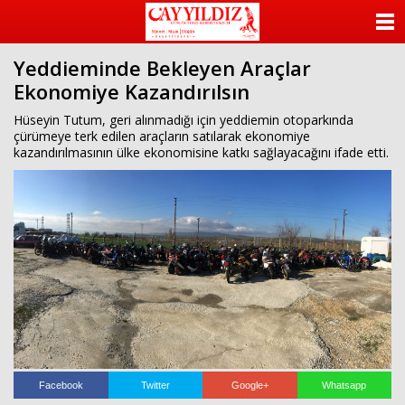
ANASAYFA
Yeddieminde Bekleyen Araçlar
KATEGORİLER
Ekonomiye Kazandırılsın
YAZARLAR
Hüseyin Tutum, geri alınmadığı için yeddiemin otoparkında
çürümeye terk edilen araçların satılarak ekonomiye
kazandırılmasının ülke ekonomisine katkı sağlayacağını ifade etti.
ANKETLER
FOTO GALERİ
VİDEO GALERİ
KÜNYE
İLETİŞİM
Facebook
Twitter
Google+
Whatsapp