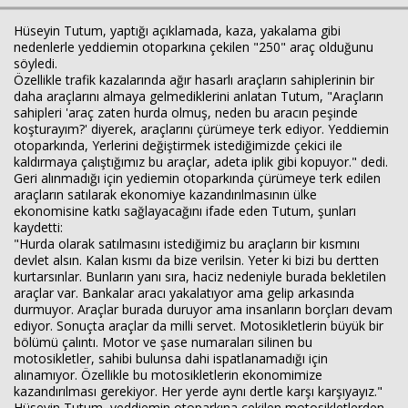
Hüseyin Tutum, yaptığı açıklamada, kaza, yakalama gibi
nedenlerle yeddiemin otoparkına çekilen "250" araç olduğunu
söyledi.
Özellikle trafik kazalarında ağır hasarlı araçların sahiplerinin bir
daha araçlarını almaya gelmediklerini anlatan Tutum, "Araçların
sahipleri 'araç zaten hurda olmuş, neden bu aracın peşinde
koşturayım?' diyerek, araçlarını çürümeye terk ediyor. Yeddiemin
otoparkında, Yerlerini değiştirmek istediğimizde çekici ile
kaldırmaya çalıştığımız bu araçlar, adeta iplik gibi kopuyor." dedi.
Geri alınmadığı için yediemin otoparkında çürümeye terk edilen
araçların satılarak ekonomiye kazandırılmasının ülke
ekonomisine katkı sağlayacağını ifade eden Tutum, şunları
kaydetti:
"Hurda olarak satılmasını istediğimiz bu araçların bir kısmını
devlet alsın. Kalan kısmı da bize verilsin. Yeter ki bizi bu dertten
kurtarsınlar. Bunların yanı sıra, haciz nedeniyle burada bekletilen
araçlar var. Bankalar aracı yakalatıyor ama gelip arkasında
durmuyor. Araçlar burada duruyor ama insanların borçları devam
ediyor. Sonuçta araçlar da milli servet. Motosikletlerin büyük bir
bölümü çalıntı. Motor ve şase numaraları silinen bu
motosikletler, sahibi bulunsa dahi ispatlanamadığı için
alınamıyor. Özellikle bu motosikletlerin ekonomimize
kazandırılması gerekiyor. Her yerde aynı dertle karşı karşıyayız."
Hüseyin Tutum, yeddiemin otoparkına çekilen motosikletlerden