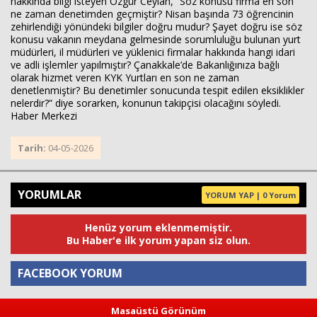
hakkında bilgi isteyen Özgür Ceylan, “Söz konusu firma en son
ne zaman denetimden geçmiştir? Nisan başında 73 öğrencinin
zehirlendiği yönündeki bilgiler doğru mudur? Şayet doğru ise söz
konusu vakanın meydana gelmesinde sorumluluğu bulunan yurt
müdürleri, il müdürleri ve yüklenici firmalar hakkında hangi idari
ve adli işlemler yapılmıştır? Çanakkale’de Bakanlığınıza bağlı
olarak hizmet veren KYK Yurtları en son ne zaman
denetlenmiştir? Bu denetimler sonucunda tespit edilen eksiklikler
nelerdir?” diye sorarken, konunun takipçisi olacağını söyledi.
Haber Merkezi
Tarih:
04-05-2026
YORUMLAR
YORUM YAP | 0 Yorum
Henüz yorum eklenmemiştir.
Bu Haber'e ilk yorum yapan siz olun.
FACEBOOK YORUM
Masaüstü Görünüm
Yorum