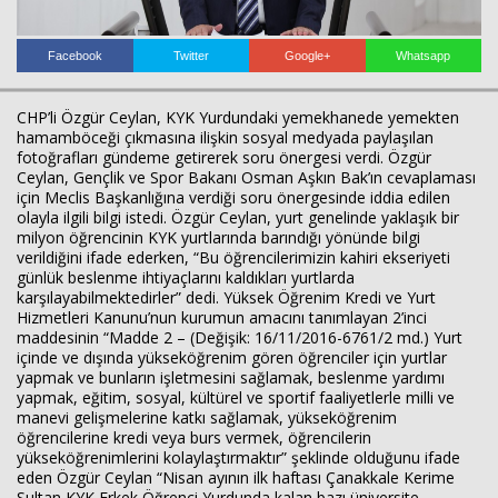
Facebook
Twitter
Google+
Whatsapp
CHP’li Özgür Ceylan, KYK Yurdundaki yemekhanede yemekten
hamamböceği çıkmasına ilişkin sosyal medyada paylaşılan
fotoğrafları gündeme getirerek soru önergesi verdi. Özgür
Ceylan, Gençlik ve Spor Bakanı Osman Aşkın Bak’ın cevaplaması
için Meclis Başkanlığına verdiği soru önergesinde iddia edilen
olayla ilgili bilgi istedi. Özgür Ceylan, yurt genelinde yaklaşık bir
milyon öğrencinin KYK yurtlarında barındığı yönünde bilgi
verildiğini ifade ederken, “Bu öğrencilerimizin kahiri ekseriyeti
günlük beslenme ihtiyaçlarını kaldıkları yurtlarda
karşılayabilmektedirler” dedi. Yüksek Öğrenim Kredi ve Yurt
Hizmetleri Kanunu’nun kurumun amacını tanımlayan 2’inci
maddesinin “Madde 2 – (Değişik: 16/11/2016-6761/2 md.) Yurt
içinde ve dışında yükseköğrenim gören öğrenciler için yurtlar
yapmak ve bunların işletmesini sağlamak, beslenme yardımı
yapmak, eğitim, sosyal, kültürel ve sportif faaliyetlerle milli ve
manevi gelişmelerine katkı sağlamak, yükseköğrenim
öğrencilerine kredi veya burs vermek, öğrencilerin
yükseköğrenimlerini kolaylaştırmaktır” şeklinde olduğunu ifade
eden Özgür Ceylan “Nisan ayının ilk haftası Çanakkale Kerime
Sultan KYK Erkek Öğrenci Yurdunda kalan bazı üniversite