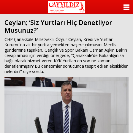
ANASAYFA
Ceylan; ‘Siz Yurtları Hiç Denetliyor
KATEGORİLER
Musunuz?’
YAZARLAR
CHP Çanakkale Milletvekili Özgür Ceylan, Kredi ve Yurtlar
Kurumu’na ait bir yurtta yemekten haşere çıkmasını Meclis
gündemine taşırken, Gençlik ve Spor Bakanı Osman Aşkın Bak’ın
ANKETLER
cevaplaması için verdiği önergede, “Çanakkale’de Bakanlığınıza
bağlı olarak hizmet veren KYK Yurtları en son ne zaman
denetlenmiştir? Bu denetimler sonucunda tespit edilen eksiklikler
FOTO GALERİ
nelerdir?” diye sordu.
VİDEO GALERİ
KÜNYE
İLETİŞİM