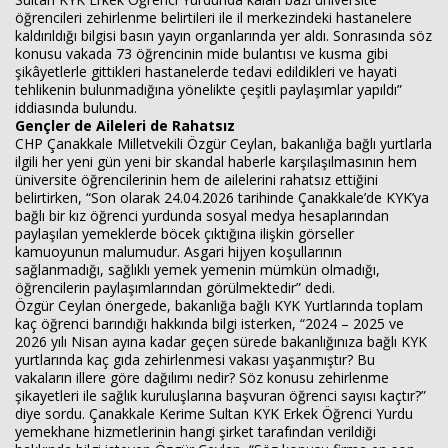
öğrencileri zehirlenme belirtileri ile il merkezindeki hastanelere
kaldırıldığı bilgisi basın yayın organlarında yer aldı. Sonrasında söz
Haberin Doğru Adresi.
konusu vakada 73 öğrencinin mide bulantısı ve kusma gibi
şikâyetlerle gittikleri hastanelerde tedavi edildikleri ve hayati
tehlikenin bulunmadığına yönelikte çeşitli paylaşımlar yapıldı”
iddiasında bulundu.
Gençler de Aileleri de Rahatsız
CHP Çanakkale Milletvekili Özgür Ceylan, bakanlığa bağlı yurtlarla
ilgili her yeni gün yeni bir skandal haberle karşılaşılmasının hem
üniversite öğrencilerinin hem de ailelerini rahatsız ettiğini
belirtirken, “Son olarak 24.04.2026 tarihinde Çanakkale’de KYK’ya
bağlı bir kız öğrenci yurdunda sosyal medya hesaplarından
paylaşılan yemeklerde böcek çıktığına ilişkin görseller
kamuoyunun malumudur. Asgari hijyen koşullarının
sağlanmadığı, sağlıklı yemek yemenin mümkün olmadığı,
öğrencilerin paylaşımlarından görülmektedir” dedi.
Özgür Ceylan önergede, bakanlığa bağlı KYK Yurtlarında toplam
kaç öğrenci barındığı hakkında bilgi isterken, “2024 – 2025 ve
2026 yılı Nisan ayına kadar geçen sürede bakanlığınıza bağlı KYK
yurtlarında kaç gıda zehirlenmesi vakası yaşanmıştır? Bu
vakaların illere göre dağılımı nedir? Söz konusu zehirlenme
şikayetleri ile sağlık kuruluşlarına başvuran öğrenci sayısı kaçtır?”
diye sordu. Çanakkale Kerime Sultan KYK Erkek Öğrenci Yurdu
yemekhane hizmetlerinin hangi şirket tarafından verildiği