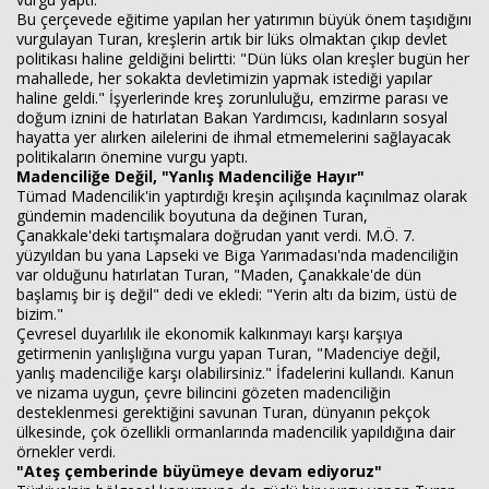
Bu çerçevede eğitime yapılan her yatırımın büyük önem taşıdığını
vurgulayan Turan, kreşlerin artık bir lüks olmaktan çıkıp devlet
Haberin Doğru Adresi.
politikası haline geldiğini belirtti: "Dün lüks olan kreşler bugün her
mahallede, her sokakta devletimizin yapmak istediği yapılar
haline geldi." İşyerlerinde kreş zorunluluğu, emzirme parası ve
doğum iznini de hatırlatan Bakan Yardımcısı, kadınların sosyal
hayatta yer alırken ailelerini de ihmal etmemelerini sağlayacak
politikaların önemine vurgu yaptı.
Madenciliğe Değil, "Yanlış Madenciliğe Hayır"
Tümad Madencilik'in yaptırdığı kreşin açılışında kaçınılmaz olarak
gündemin madencilik boyutuna da değinen Turan,
Çanakkale'deki tartışmalara doğrudan yanıt verdi. M.Ö. 7.
yüzyıldan bu yana Lapseki ve Biga Yarımadası'nda madenciliğin
var olduğunu hatırlatan Turan, "Maden, Çanakkale'de dün
başlamış bir iş değil" dedi ve ekledi: "Yerin altı da bizim, üstü de
bizim."
Çevresel duyarlılık ile ekonomik kalkınmayı karşı karşıya
getirmenin yanlışlığına vurgu yapan Turan, "Madenciye değil,
yanlış madenciliğe karşı olabilirsiniz." İfadelerini kullandı. Kanun
ve nizama uygun, çevre bilincini gözeten madenciliğin
desteklenmesi gerektiğini savunan Turan, dünyanın pekçok
ülkesinde, çok özellikli ormanlarında madencilik yapıldığına dair
örnekler verdi.
"Ateş çemberinde büyümeye devam ediyoruz"