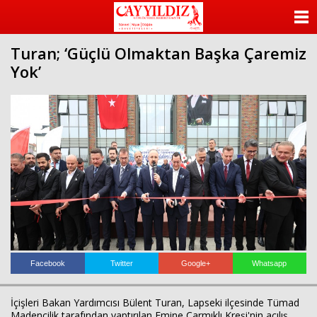
ANASAYFA
Turan; ‘Güçlü Olmaktan Başka Çaremiz
KATEGORİLER
Yok’
YAZARLAR
ANKETLER
FOTO GALERİ
VİDEO GALERİ
KÜNYE
İLETİŞİM
Facebook
Twitter
Google+
Whatsapp
İçişleri Bakan Yardımcısı Bülent Turan, Lapseki ilçesinde Tümad
Madencilik tarafından yaptırılan Emine Çarmıklı Kreşi'nin açılış