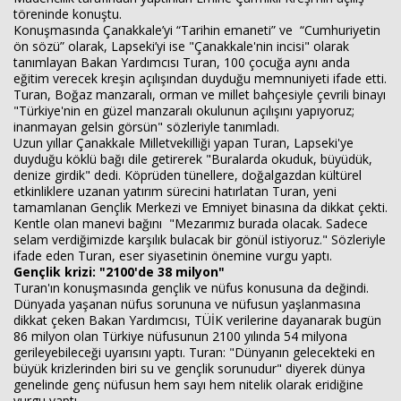
töreninde konuştu.
Konuşmasında Çanakkale’yi “Tarihin emaneti” ve “Cumhuriyetin
ön sözü” olarak, Lapseki’yi ise "Çanakkale'nin incisi" olarak
tanımlayan Bakan Yardımcısı Turan, 100 çocuğa aynı anda
eğitim verecek kreşin açılışından duyduğu memnuniyeti ifade etti.
Turan, Boğaz manzaralı, orman ve millet bahçesiyle çevrili binayı
"Türkiye'nin en güzel manzaralı okulunun açılışını yapıyoruz;
inanmayan gelsin görsün" sözleriyle tanımladı.
Uzun yıllar Çanakkale Milletvekilliği yapan Turan, Lapseki'ye
duyduğu köklü bağı dile getirerek "Buralarda okuduk, büyüdük,
denize girdik" dedi. Köprüden tünellere, doğalgazdan kültürel
etkinliklere uzanan yatırım sürecini hatırlatan Turan, yeni
tamamlanan Gençlik Merkezi ve Emniyet binasına da dikkat çekti.
Kentle olan manevi bağını "Mezarımız burada olacak. Sadece
selam verdiğimizde karşılık bulacak bir gönül istiyoruz." Sözleriyle
ifade eden Turan, eser siyasetinin önemine vurgu yaptı.
Gençlik krizi: "2100'de 38 milyon"
Turan'ın konuşmasında gençlik ve nüfus konusuna da değindi.
Dünyada yaşanan nüfus sorununa ve nüfusun yaşlanmasına
dikkat çeken Bakan Yardımcısı, TÜİK verilerine dayanarak bugün
86 milyon olan Türkiye nüfusunun 2100 yılında 54 milyona
gerileyebileceği uyarısını yaptı. Turan: "Dünyanın gelecekteki en
büyük krizlerinden biri su ve gençlik sorunudur" diyerek dünya
genelinde genç nüfusun hem sayı hem nitelik olarak eridiğine
vurgu yaptı.