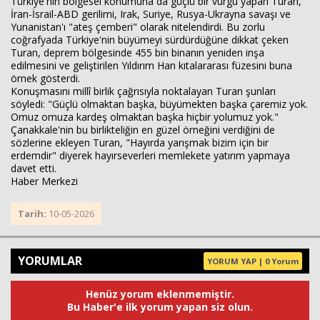
Türkiye'nin bölgesel konumuna da güçlü bir vurgu yapan Turan,
İran-İsrail-ABD gerilimi, Irak, Suriye, Rusya-Ukrayna savaşı ve
Yunanistan'ı "ateş çemberi" olarak nitelendirdi. Bu zorlu
coğrafyada Türkiye'nin büyümeyi sürdürdüğüne dikkat çeken
Turan, deprem bölgesinde 455 bin binanın yeniden inşa
edilmesini ve geliştirilen Yıldırım Han kıtalararası füzesini buna
örnek gösterdi.
Konuşmasını millî birlik çağrısıyla noktalayan Turan şunları
söyledi: "Güçlü olmaktan başka, büyümekten başka çaremiz yok.
Omuz omuza kardeş olmaktan başka hiçbir yolumuz yok."
Çanakkale'nin bu birlikteliğin en güzel örneğini verdiğini de
sözlerine ekleyen Turan, "Hayırda yarışmak bizim için bir
erdemdir" diyerek hayırseverleri memlekete yatırım yapmaya
davet etti.
Haber Merkezi
Tarih:
10-05-2026
YORUMLAR
YORUM YAP | 0 Yorum
Henüz yorum eklenmemiştir.
Bu Haber'e ilk yorum yapan siz olun.