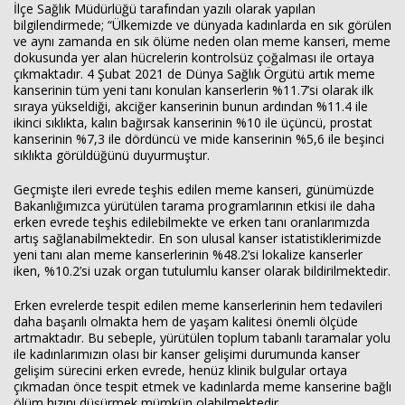
İlçe Sağlık Müdürlüğü tarafından yazılı olarak yapılan
bilgilendirmede; “Ülkemizde ve dünyada kadınlarda en sık görülen
ve aynı zamanda en sık ölüme neden olan meme kanseri, meme
dokusunda yer alan hücrelerin kontrolsüz çoğalması ile ortaya
çıkmaktadır. 4 Şubat 2021 de Dünya Sağlık Örgütü artık meme
kanserinin tüm yeni tanı konulan kanserlerin %11.7’si olarak ilk
sıraya yükseldiği, akciğer kanserinin bunun ardından %11.4 ile
ikinci sıklıkta, kalın bağırsak kanserinin %10 ile üçüncü, prostat
kanserinin %7,3 ile dördüncü ve mide kanserinin %5,6 ile beşinci
sıklıkta görüldüğünü duyurmuştur.
Geçmişte ileri evrede teşhis edilen meme kanseri, günümüzde
Bakanlığımızca yürütülen tarama programlarının etkisi ile daha
erken evrede teşhis edilebilmekte ve erken tanı oranlarımızda
artış sağlanabilmektedir. En son ulusal kanser istatistiklerimizde
yeni tanı alan meme kanserlerinin %48.2’si lokalize kanserler
iken, %10.2’si uzak organ tutulumlu kanser olarak bildirilmektedir.
Erken evrelerde tespit edilen meme kanserlerinin hem tedavileri
daha başarılı olmakta hem de yaşam kalitesi önemli ölçüde
artmaktadır. Bu sebeple, yürütülen toplum tabanlı taramalar yolu
ile kadınlarımızın olası bir kanser gelişimi durumunda kanser
gelişim sürecini erken evrede, henüz klinik bulgular ortaya
çıkmadan önce tespit etmek ve kadınlarda meme kanserine bağlı
ölüm hızını düşürmek mümkün olabilmektedir.