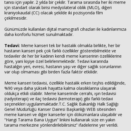
tanısı için yapılır. 2 yılda bir çekilir. Tarama sırasında her iki meme
için standart olarak birisi medyolateral oblik (MLO), diğeri
kraniyokaudal (CC) olacak şekilde iki pozisyonda film
çekilmesidir.
Günümüzde kullanılan dijital mamografi cihazları ile kadınlarımıza
daha konforlu hizmet sunulmaktadır.
Tedavi:
Meme kanseri tek bir hastalık olmakla birlikte, her bir
hastanın kanseri pek çok farklı özellikler gösterebilmekte ve
tedaviler de her bir kadının kendi meme kanserinin özelliklerine
göre, yani kişiye özel belirlenmektedir. Tedavi kararında
hastalığın yeri, evresi, hastanın yaşı ve diğer sağlık sorunlarının
var olup olmaması gibi birden fazla faktör etkilidir.
Meme kanseri tedavisi, özellikle hastalık erken teşhis edildiğinde,
%90 veya daha yüksek hayatta kalma olasılıklarına ulaşarak
oldukça etkili olabilir. Meme kanserinde cerrahi, ışın tedavisi
(radyoterapi) ve ilaç tedavisi (kemoterapi) gibi farklı tedavi
seçenekleri uygulanmaktadır.T.C. Sağlık Bakanlığı Halk Sağlığı
Genel Müdürlüğü Kanser Dairesi Başkanlığı WEB sitesinden
meme kanseri ve diğer kanserler için dökümanlara ulaşabilir ve
“Hangi Tarama Bana Uygun” linkini kullanarak size en yakın
tarama merkezine yönlendirilebilirsiniz” ifadelerine yer verildi.