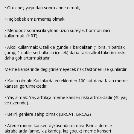
• Otuz beş yaşından sonra anne olmak,
• Hiç bebek emzirmemiş olmak,
• Menopoz sonrası iki yıldan uzun süreyle, hormon ilacı
kullanmak (HRT),
• Alkol kullanmak: Özellikle günde 1 bardaktan (1 bira, 1 bardak
şarap, 1 duble sert alkollü içecek) daha fazla alkol tüketimi riski
daha çok arttırmaktadır.
Meme kanserinde değiştirilemeyecek risk faktörleri ise şunlardır:
• Kadın olmak: Kadınlarda erkeklerden 100 kat daha fazla meme
kanseri görülmektedir.
• Yaş almak: Yaş arttıkça meme kanseri riski artmaktadır (40 yaş
ve üzerinde).
• Belirli genlere sahip olmak (BRCA1, BRCA2)
• Ailede meme kanseri öyküsünün olması: Birinci derece
akrabalarda (anne, kız kardeş, kız çocuk) meme kanseri