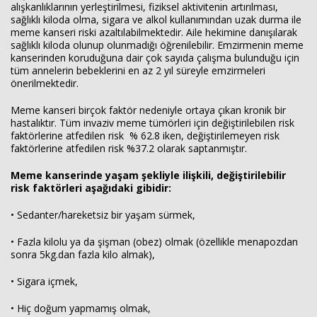
alışkanlıklarının yerleştirilmesi, fiziksel aktivitenin artırılması,
sağlıklı kiloda olma, sigara ve alkol kullanımından uzak durma ile
meme kanseri riski azaltılabilmektedir. Aile hekimine danışılarak
sağlıklı kiloda olunup olunmadığı öğrenilebilir. Emzirmenin meme
kanserinden koruduğuna dair çok sayıda çalışma bulunduğu için
tüm annelerin bebeklerini en az 2 yıl süreyle emzirmeleri
önerilmektedir.
Meme kanseri birçok faktör nedeniyle ortaya çıkan kronik bir
hastalıktır. Tüm invaziv meme tümörleri için değiştirilebilen risk
faktörlerine atfedilen risk % 62.8 iken, değiştirilemeyen risk
faktörlerine atfedilen risk %37.2 olarak saptanmıştır.
Meme kanserinde yaşam şekliyle ilişkili, değiştirilebilir
risk faktörleri aşağıdaki gibidir:
• Sedanter/hareketsiz bir yaşam sürmek,
• Fazla kilolu ya da şişman (obez) olmak (özellikle menapozdan
sonra 5kg.dan fazla kilo almak),
• Sigara içmek,
• Hiç doğum yapmamış olmak,