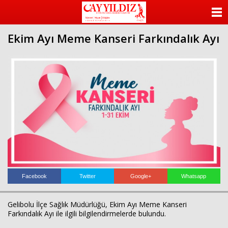
ANASAYFA
Ekim Ayı Meme Kanseri Farkındalık Ayı
KATEGORİLER
YAZARLAR
ANKETLER
FOTO GALERİ
VİDEO GALERİ
KÜNYE
Facebook
Twitter
Google+
Whatsapp
İLETİŞİM
Gelibolu İlçe Sağlık Müdürlüğü, Ekim Ayı Meme Kanseri
Farkındalık Ayı ile ilgili bilgilendirmelerde bulundu.