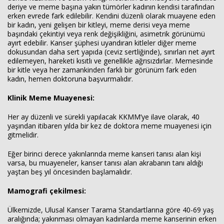
deriye ve meme başına yakın tümörler kadının kendisi tarafından
erken evrede fark edilebilir. Kendini düzenli olarak muayene eden
bir kadın, yeni gelişen bir kitleyi, meme derisi veya meme
başındaki çekintiyi veya renk değişikliğini, asimetrik görünümü
ayırt edebilir. Kanser şüphesi uyandıran kitleler diğer meme
dokusundan daha sert yapıda (ceviz sertliğinde), sınırları net ayırt
edilemeyen, hareketi kısıtlı ve genellikle ağrısızdırlar. Memesinde
bir kitle veya her zamankinden farklı bir görünüm fark eden
kadın, hemen doktoruna başvurmalıdır.
Klinik Meme Muayenesi:
Her ay düzenli ve sürekli yapılacak KKMM’ye ilave olarak, 40
yaşından itibaren yılda bir kez de doktora meme muayenesi için
gitmelidir.
Eğer birinci derece yakınlarında meme kanseri tanısı alan kişi
varsa, bu muayeneler, kanser tanısı alan akrabanın tanı aldığı
yaştan beş yıl öncesinden başlamalıdır.
Mamografi çekilmesi:
Ülkemizde, Ulusal Kanser Tarama Standartlarına göre 40-69 yaş
aralığında; yakınması olmayan kadınlarda meme kanserinin erken