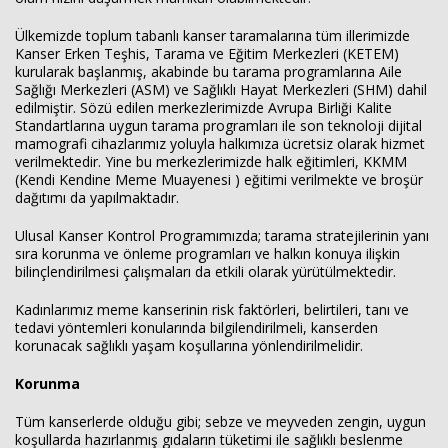
Ülkemizde toplum tabanlı kanser taramalarına tüm illerimizde
Haberin Doğru Adresi.
Kanser Erken Teşhis, Tarama ve Eğitim Merkezleri (KETEM)
kurularak başlanmış, akabinde bu tarama programlarına Aile
Sağlığı Merkezleri (ASM) ve Sağlıklı Hayat Merkezleri (SHM) dahil
edilmiştir. Sözü edilen merkezlerimizde Avrupa Birliği Kalite
Standartlarına uygun tarama programları ile son teknoloji dijital
mamografi cihazlarımız yoluyla halkımıza ücretsiz olarak hizmet
verilmektedir. Yine bu merkezlerimizde halk eğitimleri, KKMM
(Kendi Kendine Meme Muayenesi ) eğitimi verilmekte ve broşür
dağıtımı da yapılmaktadır.
Ulusal Kanser Kontrol Programımızda; tarama stratejilerinin yanı
sıra korunma ve önleme programları ve halkın konuya ilişkin
bilinçlendirilmesi çalışmaları da etkili olarak yürütülmektedir.
Kadınlarımız meme kanserinin risk faktörleri, belirtileri, tanı ve
tedavi yöntemleri konularında bilgilendirilmeli, kanserden
korunacak sağlıklı yaşam koşullarına yönlendirilmelidir.
Korunma
Tüm kanserlerde olduğu gibi; sebze ve meyveden zengin, uygun
koşullarda hazırlanmış gıdaların tüketimi ile sağlıklı beslenme