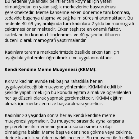
Bu nedenle yukarıdaki belirtiler tanı koymak için yeterli
olmadığından en yakın sağlık merkezlerine başvurulması
gerekmektedir. Meme kanserine erken dönemde tanı konması,
tedavide başarıya ulaşma ve sağ kalım süresini artırmaktadır. Bu
nedenle 40-69 yaş aralığında tüm kadınlara 2 yılda bir mamografi
çektirmesi önerilmektedir. Erken teşhiste en önemli faktör,
kadınların bu konuda bilinçlenmesi ve 40 yaşından itibaren
düzenli olarak mamografi yaptırmalarıdır.
Kadınlara tarama merkezlerimizde özellikle erken tanı için
aşağıdaki yöntemler öğretilmekte ve uygulanmaktadır.
Kendi Kendine Meme Muayenesi (KKMM):
KKMM kadının evinde tek başına rahatlıkla her an
uygulayabileceği bir muayene yöntemidir. KKMM’ni etkili bir
şekilde yapabilmek için bu konuda eğitim almak ve öğrenilenleri
her ay düzenli olarak yapmak gerekmektedir. KKMM eğitimi
almak için merkezlerimize başvurulması yeterlidir.
Kadınlar 20 yaşından sonra her ay kendi kendine meme
muayenesi yapmalıdır. Bu muayene sırasında ayna karşısına
geçilerek her iki memenin görüntüsünün simetrik olup
olmadığına bakılır. Meme başı ve derisinde çökme veya çekilme,
deride kızarıklık ve ödem varlığı incelenir. Bu muayene ile özellikle