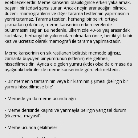
edebileceklerdir. Meme kanserini olabildiğince erken yakalamak,
başarılı bir tedavi şansı sunar. Ancak neyin aranacağını bilmek,
düzenli mamografilerin ve diğer tarama testlerinin yapılmasının
yerini tutamaz. Tarama testleri, herhangi bir belirti ortaya
çıkmadan çok önce, meme kanserinin erken evrelerde
bulunmasını sağlar. Bu nedenle, ülkemizde 40-69 yaş arasındaki
kadınlara, herhangi bir yakınmaları olmadan önce, her iki yılda bir
kez ve ücretsiz olarak mamografi ile tarama yapılmaktadır.
Meme kanserinin en sık rastlanan belirtisi; memede ağrısız,
zamanla büyüyen bir yumrunun (kitlenin) ele gelmesi,
hissedilmesidir. Ayrıca ele gelen yumru (kitle) olsa da olmasa da
aşağıdaki belirtiler de meme kanserinde görülebilmektedir:
• Bir memenin tamamının veya bir kısmının şişmesi (belirgin bir
yumru hissedilmese bile)
• Memede ya da meme ucunda ağrı
• Meme derisinde kaşıntı ve yanmayla belirgin yangısal durum
(ekzema, mayasıl)
• Meme ucunda çekilmeler