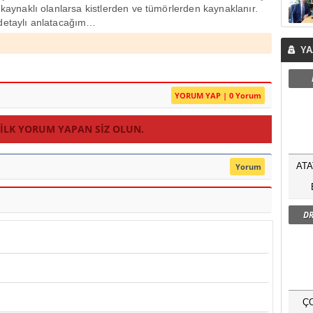
) kaynaklı olanlarsa kistlerden ve tümörlerden kaynaklanır.
 detaylı anlatacağım…
YA
YORUM YAP | 0 Yorum
 ILK YORUM YAPAN SIZ OLUN.
ATA
Yorum
DR
Ç