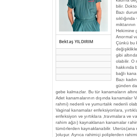
kadına değ
bilir. Dok
Bazı duru
sıklığında 
miktarını
Hekimine g
Anormal va
Bektaş YILDIRIM
Çünkü bu k
değişiklikl
gibi altınd
olabilir. 
hakkında b
bağlı kana
Bazı kadın
günden dah
gebe kalmazlar. Bu tür kanamaların altı
Adet kanamalarının dışında kanamalar Va
rahmi) nedenli ve yumurtalık nedenli olabi
Vaginal kanamalar enfeksiyonlara, yırtık
enfeksiyon ve yırtıklara ,travmalara ve va
rahim ağzı) kaynaklanan kanamalar rahim 
tümörlerden kaynaklanabilir. Uterüs(ana
)oluşur. Ayrıca rahimiçi poliplerden rahi