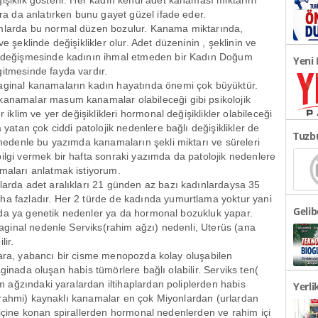
işiklik gösterir. Her kadın kendi adet kanaması miktarını
Önem
tora da anlatırken bunu gayet güzel ifade eder.
mlarda bu normal düzen bozulur. Kanama miktarında,
ve şeklinde değişiklikler olur. Adet düzeninin , şeklinin ve
n değişmesinde kadının ihmal etmeden bir Kadın Doğum
Yeni 
itmesinde fayda vardır.
Açıkl
ginal kanamaların kadın hayatında önemi çok büyüktür.
anamalar masum kanamalar olabileceği gibi psikolojik
er iklim ve yer değişiklikleri hormonal değişiklikler olabileceği
a yatan çok ciddi patolojik nedenlere bağlı değişiklikler de
Tuzbu
O nedenle bu yazımda kanamaların şekli miktarı ve süreleri
ilgi vermek bir hafta sonraki yazımda da patolojik nedenlere
Tespi
maları anlatmak istiyorum.
larda adet aralıkları 21 günden az bazı kadınlardaysa 35
a fazladır. Her 2 türde de kadında yumurtlama yoktur yani
Geli
nda ya genetik nedenler ya da hormonal bozukluk yapar.
ginal nedenle Serviks(rahim ağzı) nedenli, Uterüs (ana
Türki
lir.
lara, yabancı bir cisme menopozda kolay oluşabilen
ginada oluşan habis tümörlere bağlı olabilir. Serviks ten(
ağzındaki yaralardan iltihaplardan poliplerden habis
Yerli
 rahmi) kaynaklı kanamalar en çok Miyonlardan (urlardan
Görüş
miçine konan spirallerden hormonal nedenlerden ve rahim içi