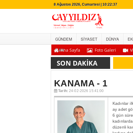
8 Ağustos 2026, Cumartesi | 10:22:37
GÜNDEM
SİYASET
DÜNYA
EK
İLAN
Ana Sayfa
Foto Galeri
V
KANAMA - 1
Tarih:
24-02-2026 15:41:00
Kadınlar i
ay adet gö
6 gün süre
kadınlarda
düzenli ka