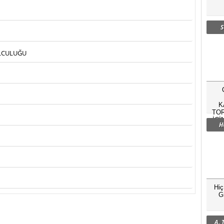
S
OLCULUĞU
K
TOR
İÇİ
H
Hi
G
A.