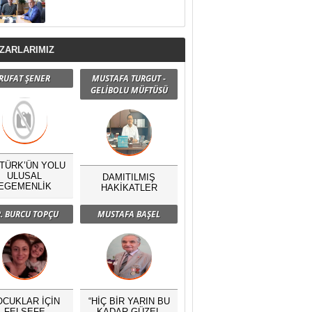
ZARLARIMIZ
RUFAT ŞENER
MUSTAFA TURGUT -
GELİBOLU MÜFTÜSÜ
TÜRK’ÜN YOLU
ULUSAL
DAMITILMIŞ
EGEMENLİK
HAKİKATLER
. BURCU TOPÇU
MUSTAFA BAŞEL
OCUKLAR İÇİN
“HİÇ BİR YARIN BU
FELSEFE
KADAR GÜZEL