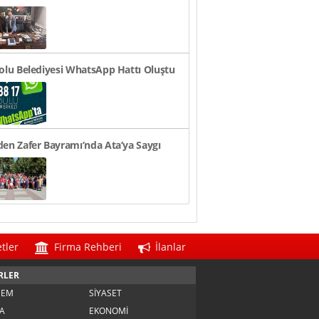
n TL Oldu
olu Belediyesi WhatsApp Hattı Oluştu
en Zafer Bayramı’nda Ata’ya Saygı
i
tler
Firma Rehberi
İlanlar
RLER
DEM
SİYASET
A
EKONOMİ