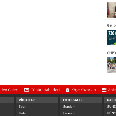
48 Bi
Gelib
CHP’d
Tören
ideo Galeri
Günün Haberleri
Köşe Yazarları
Anke
VİDEOLAR
FOTO GALERİ
HABE
Spor
Gündem
GÜN
Haber
Ekonomi
DÜNY