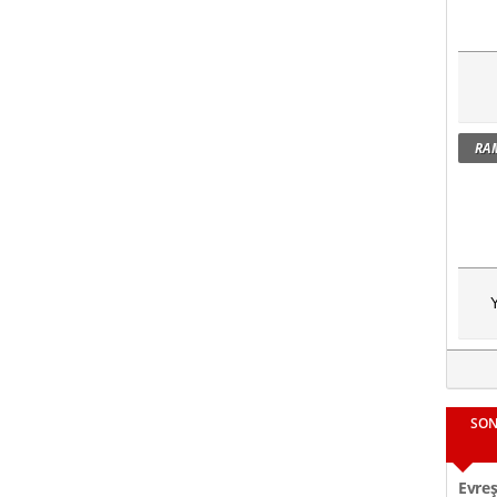
RA
Y
SON
Evreş