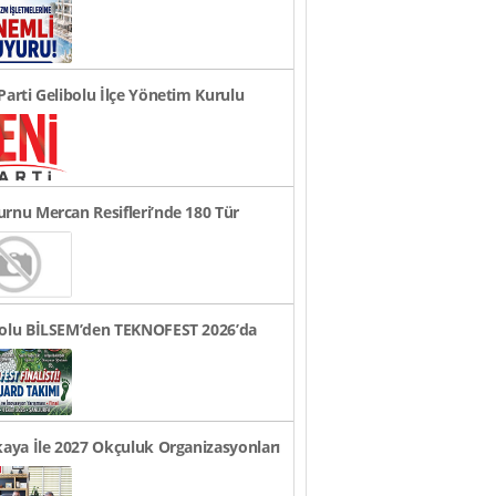
li Duyuru!
Parti Gelibolu İlçe Yönetim Kurulu
andı
rnu Mercan Resifleri’nde 180 Tür
t Edildi
bolu BİLSEM’den TEKNOFEST 2026’da
ye Finali Başarıs..
kaya İle 2027 Okçuluk Organizasyonları
üldü..