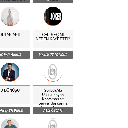
ORTAK AKIL
CHP SEÇİMİ
NEDEN KAYBETTİ?
KORAY AKKUŞ
MAHMUT TONBUL
U DÖNÜŞÜ
Gelibolu’da
Unutulmayan
Kahramanlar:
Seyyar Jandarma
Taburu Anması
ektaş YILDIRIM
ASLI ÖZCAN