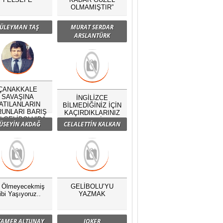
OLMAMIŞTIR”
ÜLEYMAN TAŞ
MURAT SERDAR
ARSLANTÜRK
ÇANAKKALE
SAVAŞINA
İNGİLİZCE
ATILANLARIN
BİLMEDİĞİNİZ İÇİN
UNLARI BARIŞ
KAÇIRDIKLARINIZ
N GELİBOLU’DA
NELERDİR?
ÜSEYİN AKDAĞ
CELALETTİN KALKAN
BULUŞTU
ç Ölmeyecekmiş
GELİBOLU’YU
ibi Yaşıyoruz..
YAZMAK
 TAMER ALTUNAY
JOKER