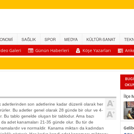
ONOMİ
SAĞLIK
SPOR
MEDYA
KÜLTÜR-SANAT
TEKN
ideo Galeri
Günün Haberleri
Köşe Yazarları
Anke
BUG
OKU
İlçe 
lk adetlerinden son adetlerine kadar düzenli olarak her
Okul 
rürler. Bu adetler genel olarak 28 günde bir olur ve 4-
r. Bu tablo genelde oluşan bir tablodur. Ama bazı
 da adet kanamaları 21-35 günde olur. Bu tür de
Gelib
namalardır ve normaldir. Kanama miktarı da kadından