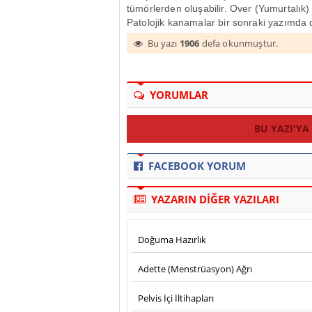
tümörlerden oluşabilir. Over (Yumurtalık
Patolojik kanamalar bir sonraki yazımda
Bu yazı
1906
defa okunmuştur.
YORUMLAR
BU YAZI'YA
FACEBOOK YORUM
YAZARIN DİĞER YAZILARI
Doğuma Hazırlık
Adette (Menstrüasyon) Ağrı
Pelvis İçi İltihapları