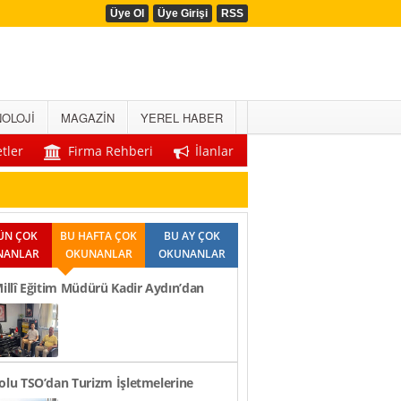
Üye Ol
Üye Girişi
RSS
OLOJİ
MAGAZİN
YEREL HABER
tler
Firma Rehberi
İlanlar
ÜN ÇOK
BU HAFTA ÇOK
BU AY ÇOK
NANLAR
OKUNANLAR
OKUNANLAR
Millî Eğitim Müdürü Kadir Aydın’dan
Ziyaretleri..
olu TSO’dan Turizm İşletmelerine