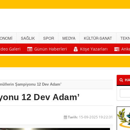
ONOMİ
SAĞLIK
SPOR
MEDYA
KÜLTÜR-SANAT
TEKN
ideo Galeri
Günün Haberleri
Köşe Yazarları
Anke
HA
nüllerin Şampiyonu 12 Dev Adam’
iyonu 12 Dev Adam’
Tarih:
15-09-2025 19:22:31