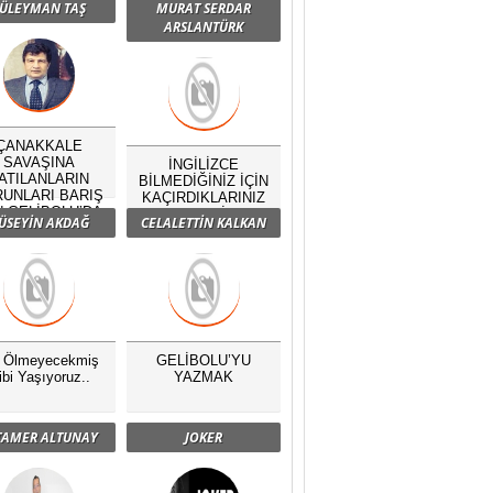
ÜLEYMAN TAŞ
MURAT SERDAR
ARSLANTÜRK
ÇANAKKALE
SAVAŞINA
İNGİLİZCE
ATILANLARIN
BİLMEDİĞİNİZ İÇİN
UNLARI BARIŞ
KAÇIRDIKLARINIZ
N GELİBOLU’DA
NELERDİR?
ÜSEYİN AKDAĞ
CELALETTİN KALKAN
BULUŞTU
ç Ölmeyecekmiş
GELİBOLU’YU
ibi Yaşıyoruz..
YAZMAK
 TAMER ALTUNAY
JOKER