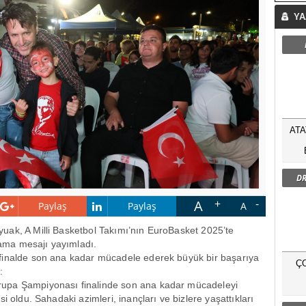
YA
ATA
DR
A
Paylaş
Paylaş
A
yuak, A Milli Basketbol Takımı’nın EuroBasket 2025’te
tlama mesajı yayımladı.
finalde son ana kadar mücadele ederek büyük bir başarıya
Ç
:
upa Şampiyonası finalinde son ana kadar mücadeleyi
i oldu. Sahadaki azimleri, inançları ve bizlere yaşattıkları