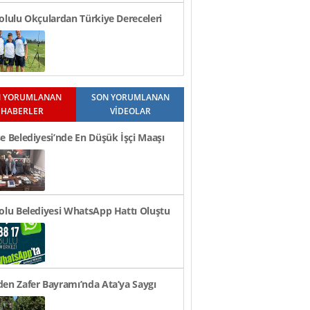
olulu Okçulardan Türkiye Dereceleri
 YORUMLANAN
SON YORUMLANAN
HABERLER
VİDEOLAR
e Belediyesi’nde En Düşük İşçi Maaşı
n TL Oldu
olu Belediyesi WhatsApp Hattı Oluştu
en Zafer Bayramı’nda Ata’ya Saygı
i