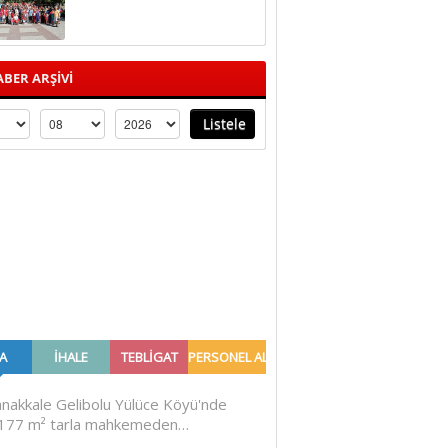
BER ARŞİVİ