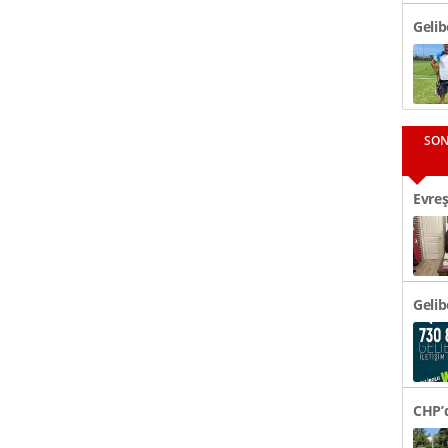
Gelib
SON
Evreş
48 Bi
Gelib
CHP’d
Tören