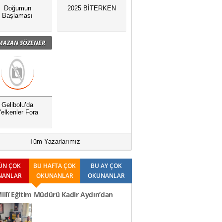
Doğumun
2025 BİTERKEN
Başlaması
MAZAN SÖZENER
Gelibolu’da
elkenler Fora
Tüm Yazarlarımız
ÜN ÇOK
BU HAFTA ÇOK
BU AY ÇOK
NANLAR
OKUNANLAR
OKUNANLAR
Millî Eğitim Müdürü Kadir Aydın’dan
Ziyaretleri..