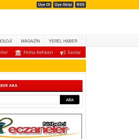
Üye Ol
Üye Girişi
RSS
OLOJİ
MAGAZİN
YEREL HABER
tler
Firma Rehberi
İlanlar
BER ARA