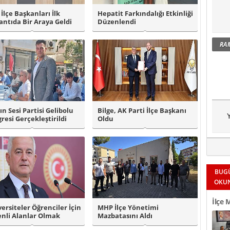
 İlçe Başkanları İlk
Hepatit Farkındalığı Etkinliği
antıda Bir Araya Geldi
Düzenlendi
RA
ın Sesi Partisi Gelibolu
Bilge, AK Parti İlçe Başkanı
Y
resi Gerçekleştirildi
Oldu
BUG
OKU
İlçe 
versiteler Öğrenciler İçin
MHP İlçe Yönetimi
nli Alanlar Olmak
Mazbatasını Aldı
Okul 
nda..