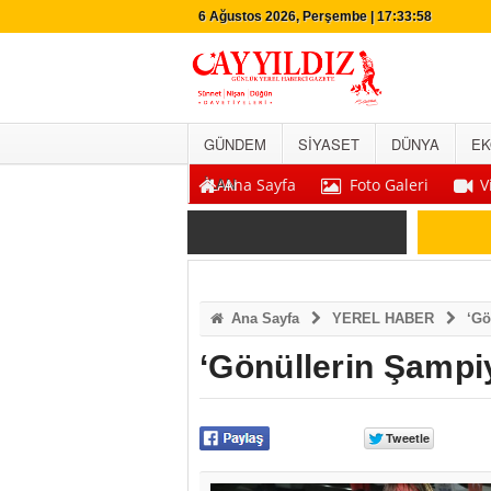
6 Ağustos 2026, Perşembe | 17:33:59
GÜNDEM
SİYASET
DÜNYA
EK
İLAN
Ana Sayfa
Foto Galeri
V
Ana Sayfa
YEREL HABER
‘Gö
‘Gönüllerin Şamp