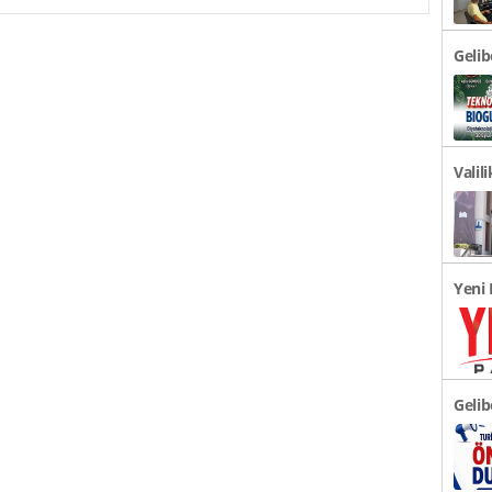
Geli
Türki
Valil
Duyu
Yeni 
Açıkl
Gelib
Önem