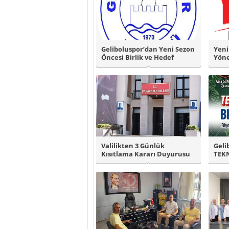
Geliboluspor’dan Yeni Sezon
Yeni
Öncesi Birlik ve Hedef
Yöne
Vurgusu..
Valilikten 3 Günlük
Geli
Kısıtlama Kararı Duyurusu
TEKN
Final