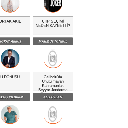
ORTAK AKIL
CHP SEÇİMİ
NEDEN KAYBETTİ?
KORAY AKKUŞ
MAHMUT TONBUL
U DÖNÜŞÜ
Gelibolu’da
Unutulmayan
Kahramanlar:
Seyyar Jandarma
Taburu Anması
ektaş YILDIRIM
ASLI ÖZCAN