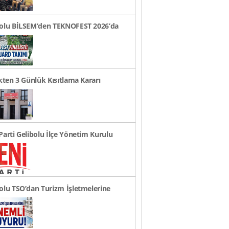
bolu BİLSEM’den TEKNOFEST 2026’da
ye Finali Başarıs..
ikten 3 Günlük Kısıtlama Kararı
rusu
Parti Gelibolu İlçe Yönetim Kurulu
andı
olu TSO’dan Turizm İşletmelerine
li Duyuru!