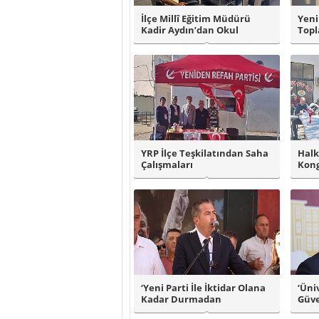
İlçe Millî Eğitim Müdürü
Yeni
Kadir Aydın’dan Okul
Topl
Ziyaretleri..
YRP İlçe Teşkilatından Saha
Halk
Çalışmaları
Kong
‘Yeni Parti İle İktidar Olana
‘Üni
Kadar Durmadan
Güve
Çalışacağız’..
Zoru