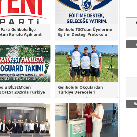
 Parti Gelibolu İlçe
Gelibolu TSO’dan Üyelerine
tim Kurulu Açıklandı
Eğitim Desteği Protokolü
bolu BİLSEM’den
Gelibolulu Okçulardan
OFEST 2026’da Türkiye
Türkiye Dereceleri
i Başarıs..
B