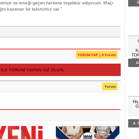
S
kibimize ve emeği geçen herkese teşekkür ediyorum. Maçı
ğini kazanan bir takımımız var.”
K
YORUM YAP | 0 Yorum
TOR
İÇİ
H
 ILK YORUM YAPAN SIZ OLUN.
Yorum
Hi
G
A.