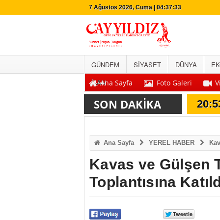
7 Ağustos 2026, Cuma | 04:37:34
GÜNDEM
SİYASET
DÜNYA
EK
İLAN
Ana Sayfa
Foto Galeri
V
20:5
20:5
SON DAKİKA
20:5
Ana Sayfa
YEREL HABER
Kav
Kavas ve Gülşen Tr
Toplantısına Katıld