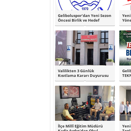
Geliboluspor’dan Yeni Sezon
Yeni
Öncesi Birlik ve Hedef
Yöne
Vurgusu..
Valilikten 3 Günlük
Geli
Kısıtlama Kararı Duyurusu
TEKN
Final
İlçe Millî Eğitim Müdürü
Yeni
Kadir Aydın’dan Okul
Topl