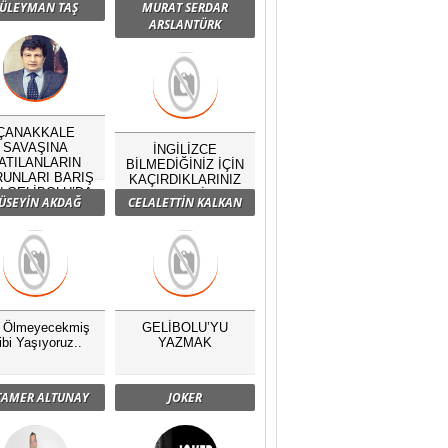
ÜLEYMAN TAŞ
MURAT SERDAR
ARSLANTÜRK
ÇANAKKALE
SAVAŞINA
İNGİLİZCE
ATILANLARIN
BİLMEDİĞİNİZ İÇİN
UNLARI BARIŞ
KAÇIRDIKLARINIZ
N GELİBOLU’DA
NELERDİR?
ÜSEYİN AKDAĞ
CELALETTİN KALKAN
BULUŞTU
ç Ölmeyecekmiş
GELİBOLU’YU
ibi Yaşıyoruz..
YAZMAK
 TAMER ALTUNAY
JOKER