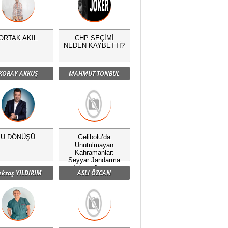
ORTAK AKIL
CHP SEÇİMİ
NEDEN KAYBETTİ?
KORAY AKKUŞ
MAHMUT TONBUL
U DÖNÜŞÜ
Gelibolu’da
Unutulmayan
Kahramanlar:
Seyyar Jandarma
Taburu Anması
ektaş YILDIRIM
ASLI ÖZCAN