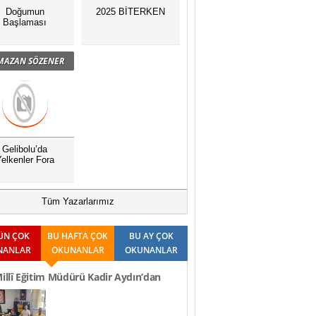
Doğumun
2025 BİTERKEN
Başlaması
MAZAN SÖZENER
Gelibolu’da
elkenler Fora
Tüm Yazarlarımız
ÜN ÇOK
BU HAFTA ÇOK
BU AY ÇOK
NANLAR
OKUNANLAR
OKUNANLAR
Millî Eğitim Müdürü Kadir Aydın’dan
Ziyaretleri..