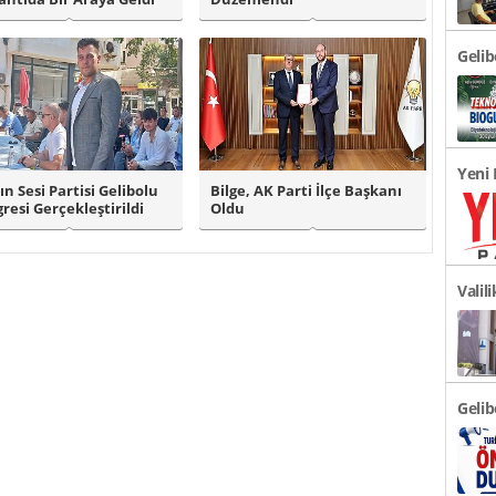
Geli
Türki
Yeni 
ın Sesi Partisi Gelibolu
Bilge, AK Parti İlçe Başkanı
resi Gerçekleştirildi
Oldu
Açıkl
Valil
Duyu
Gelib
Önem