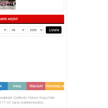
BER ARŞİVİ