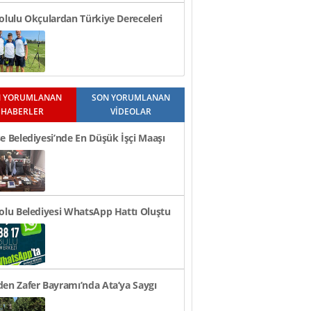
olulu Okçulardan Türkiye Dereceleri
 YORUMLANAN
SON YORUMLANAN
HABERLER
VİDEOLAR
e Belediyesi’nde En Düşük İşçi Maaşı
n TL Oldu
olu Belediyesi WhatsApp Hattı Oluştu
en Zafer Bayramı’nda Ata’ya Saygı
i