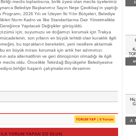
irliği meclis toplantısına, birlik
üyesi olan meclis üyelerimiz
S
 Kaynarca Belediye Başkanımız Sayın Neşe
Çevikba
ş'ın yaptığı
 Programı, 2026 Yılı ve İzleyen İki Yılın B
ütçeleri, Belediye
irlikleri Norm Kadro ve İlke Standartlarına Dair Y
önetmelikte
 Gere
ğince Yapılacak Değişikler g
örü
ş
üldü.
 çözümü için, suyumuzu ve do
ğamızı korumak i
çin Trakya
 m
ücadelenin, son y
ılların en b
üyük tehtidi olan kurakl
ık ilgili
 eme
ğini, bu toprakların bereketini, yeni nesillere aktarmak
K
 bu en b
üyük miras
ı korumak i
çin art
ık her adımımızı
TOR
anın asla alternatifinin ve geri d
önü
ş
ünün olmad
ığı ile ilgili
İÇİ
H
ir meclis oldu.
Öncelikle Tekirda
ğ B
üyük
şehir Belediyesine
 ediyor,birli
ğin başarılı
çal
ışmalarının devamını
Hi
G
YORUM YAP | 0 Yorum
A.
 ILK YORUM YAPAN SIZ OLUN.