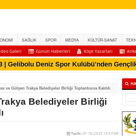
ONOMİ
SAĞLIK
SPOR
MEDYA
KÜLTÜR-SANAT
TEKN
ideo Galeri
Günün Haberleri
Köşe Yazarları
Anke
6 | Tuzburnu Mercan Resifleri’nde 180 Tür Te
5 | Yerlikaya İle 2027 Okçuluk Organizasyon
2 | Gelibolu’da Uğur Mumcu’nun Anısı Yeni 
HA
as ve Gülşen Trakya Belediyeler Birliği Toplantısına Katıldı
akya Belediyeler Birliği
ı
Tarih:
01-10-2025 19:37:08