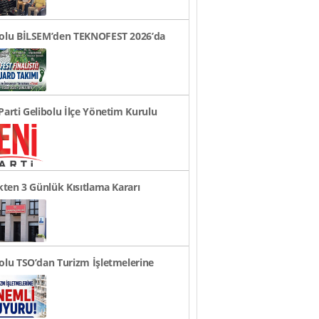
bolu BİLSEM’den TEKNOFEST 2026’da
ye Finali Başarıs..
Parti Gelibolu İlçe Yönetim Kurulu
andı
ikten 3 Günlük Kısıtlama Kararı
rusu
olu TSO’dan Turizm İşletmelerine
li Duyuru!