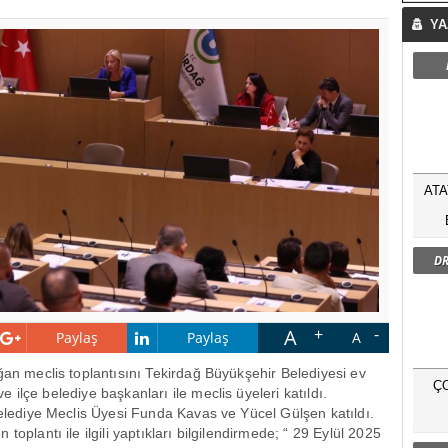
YA
ATA
DR
A
Paylaş
Paylaş
A
ağan meclis toplantısını Tekirdağ B
üyük
şehir Belediyesi ev
Ç
ve il
çe belediye ba
şkanları ile meclis
üyeleri kat
ıldı.
Belediye Meclis Üyesi Funda Kavas ve Yücel Gül
şen katıldı.
n toplantı ile ilgili yaptıkları bilgilendirmede; “ 29 Eyl
ül 2025