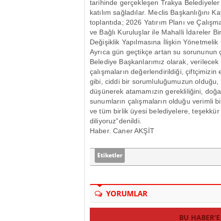
tarihinde gerçekle
şen Trakya Belediyeler B
kat
ılım sağladılar. Meclis Başkanlığını
toplantıda; 2026 Yatırım Planı ve
Çal
ışma
ve Ba
ğlı Kuruluşlar ile Mahalli İdareler B
De
ğişiklik Yapılmasına İlişkin Y
önetmelik
Ayr
ıca g
ün geçtikçe artan su sorununun
Belediye Ba
şkanlarımız olarak, verilecek
çal
ışmaların değerlendirildiği,
çiftçimizin
gibi, ciddi bir sorumluluğumuzun olduğu,
d
ü
ş
ünerek atamam
ızın gerekliliğini, doğ
sunumların
çal
ışmaların olduğu verimli b
ve t
üm birlik üyesi belediyelere, te
şekk
ür
diliyoruz”denildi.
Haber. Caner AKŞİT
Etiketler
YORUMLAR
BU HABER'E