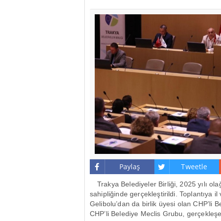
Paylaş
Tweetle
Trakya Belediyeler Birli
ği, 2025 yılı ol
sahipliğinde ger
çekle
ştirildi. Toplantıya il 
Gelibolu’dan da birlik
üyesi olan CHP’li 
CHP’li Belediye Meclis Grubu, ger
çekle
şe