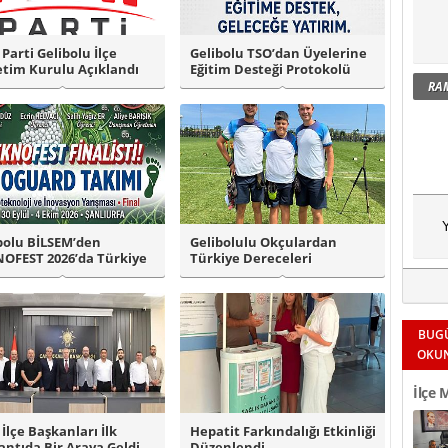
 Parti Gelibolu İlçe
Gelibolu TSO’dan Üyelerine
tim Kurulu Açıklandı
Eğitim Desteği Protokolü
RA
Y
bolu BİLSEM’den
Gelibolulu Okçulardan
OFEST 2026’da Türkiye
Türkiye Dereceleri
i Başarıs..
BUG
OKU
İlçe 
Okul 
 İlçe Başkanları İlk
Hepatit Farkındalığı Etkinliği
antıda Bir Araya Geldi
Düzenlendi