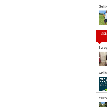
Gelib
SON
Evreş
48 Bi
Gelib
CHP’d
Tören