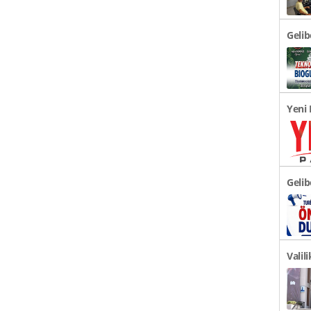
Geli
Türki
Yeni 
Açıkl
Gelib
Önem
Valil
Duyu