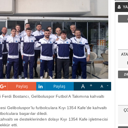
YA
ATA
DR
A
Paylaş
Paylaş
A
i Ferdi Bostancı, Geliboluspor Futbol A Takımına kahvaltı
i Geliboluspor'lu futbolculara Kıyı 1354 Kafe'de kahvaltı
Ç
tbolculara başarılar diledi.
kahvaltı ve desteklerinden dolayı Kıyı 1354 Kafe işletmecisi
kkür etti.