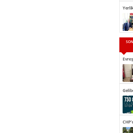
Yerli
Görüş
SON
Evreş
48 Bi
Gelib
CHP’d
Tören