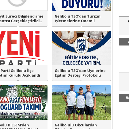
yıt Süreci Bilgilendirme
Gelibolu TSO’dan Turizm
antısı Gerçekleştirildi..
İşletmelerine Önemli
Duyuru!
 Parti Gelibolu İlçe
Gelibolu TSO’dan Üyelerine
tim Kurulu Açıklandı
Eğitim Desteği Protokolü
B
bolu BİLSEM’den
Gelibolulu Okçulardan