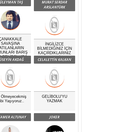
ÜLEYMAN TAŞ
MURAT SERDAR
ARSLANTÜRK
ÇANAKKALE
SAVAŞINA
İNGİLİZCE
ATILANLARIN
BİLMEDİĞİNİZ İÇİN
UNLARI BARIŞ
KAÇIRDIKLARINIZ
N GELİBOLU’DA
NELERDİR?
ÜSEYİN AKDAĞ
CELALETTİN KALKAN
BULUŞTU
ç Ölmeyecekmiş
GELİBOLU’YU
ibi Yaşıyoruz..
YAZMAK
 TAMER ALTUNAY
JOKER