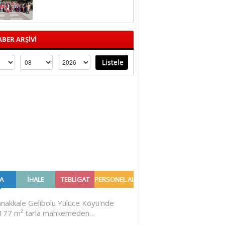
BER ARŞİVİ