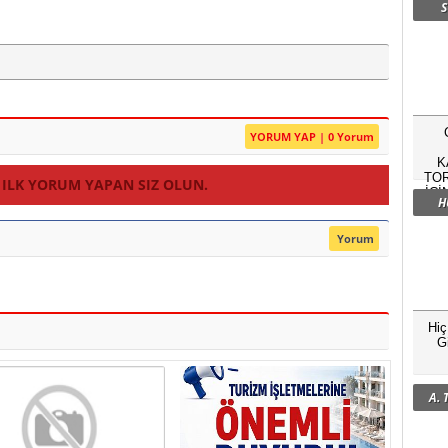
S
YORUM YAP | 0 Yorum
K
TOR
 ILK YORUM YAPAN SIZ OLUN.
İÇİ
H
Yorum
Hi
G
A.