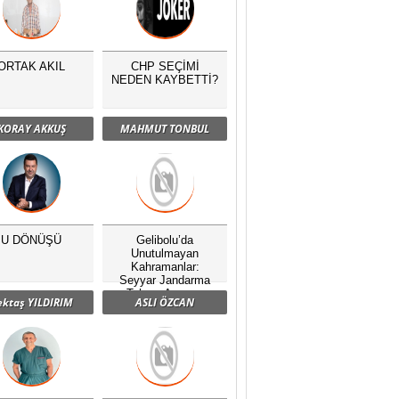
ORTAK AKIL
CHP SEÇİMİ
NEDEN KAYBETTİ?
KORAY AKKUŞ
MAHMUT TONBUL
U DÖNÜŞÜ
Gelibolu’da
Unutulmayan
Kahramanlar:
Seyyar Jandarma
Taburu Anması
ektaş YILDIRIM
ASLI ÖZCAN