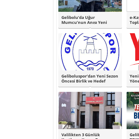
Gelibolu’da Uğur
e-Ka
Mumcu’nun Anısı Yeni
Topl
Parkta Yaşatılacak..
Geliboluspor’dan Yeni Sezon
Yeni
Öncesi Birlik ve Hedef
Yöne
Vurgusu..
Valilikten 3 Günlük
Geli