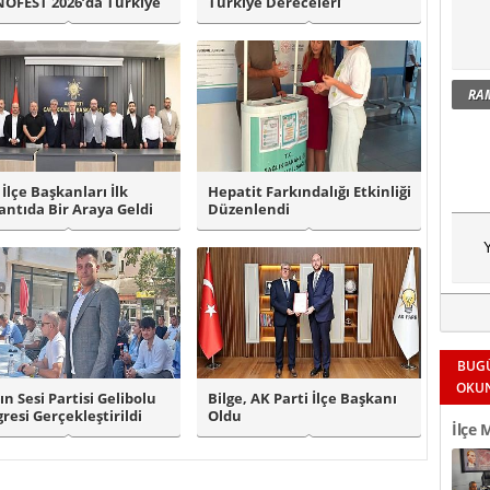
OFEST 2026’da Türkiye
Türkiye Dereceleri
i Başarıs..
RA
 İlçe Başkanları İlk
Hepatit Farkındalığı Etkinliği
antıda Bir Araya Geldi
Düzenlendi
Y
BUG
OKU
ın Sesi Partisi Gelibolu
Bilge, AK Parti İlçe Başkanı
resi Gerçekleştirildi
Oldu
İlçe 
Okul 