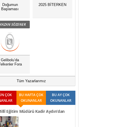
Doğumun
2025 BİTERKEN
Başlaması
MAZAN SÖZENER
Gelibolu’da
elkenler Fora
Tüm Yazarlarımız
ÜN ÇOK
BU HAFTA ÇOK
BU AY ÇOK
NANLAR
OKUNANLAR
OKUNANLAR
Millî Eğitim Müdürü Kadir Aydın’dan
Ziyaretleri..