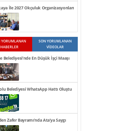
kaya İle 2027 Okçuluk Organizasyonları
üldü..
 YORUMLANAN
SON YORUMLANAN
HABERLER
VİDEOLAR
e Belediyesi’nde En Düşük İşçi Maaşı
n TL Oldu
olu Belediyesi WhatsApp Hattı Oluştu
en Zafer Bayramı’nda Ata’ya Saygı
i