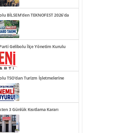
bolu BİLSEM’den TEKNOFEST 2026’da
ye Finali Başarıs..
Parti Gelibolu İlçe Yönetim Kurulu
andı
olu TSO’dan Turizm İşletmelerine
li Duyuru!
ikten 3 Günlük Kısıtlama Kararı
rusu