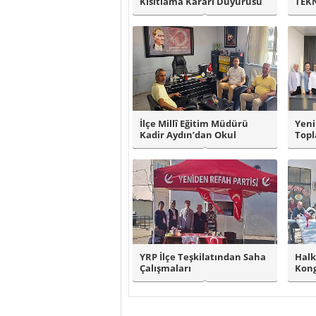
Kısıtlama Kararı Duyurusu
TEKN
Final
İlçe Millî Eğitim Müdürü
Yeni
Kadir Aydın’dan Okul
Topl
Ziyaretleri..
YRP İlçe Teşkilatından Saha
Halk
Çalışmaları
Kong